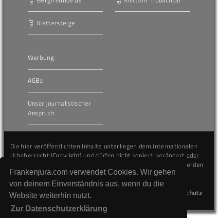
Klettersteige
Werbung
AGBs
Unser journalistischer
Anspruch
Die hier veröffentlichten Inhalte unterliegen dem internationalen
Urheberrecht (Copyright) und dürfen nicht kopiert, verändert oder
unverändert wiederveröffentlicht werden. Gegen Verstöße werden
Frankenjura.com verwendet Cookies. Wir gehen
wir auf juristischem Wege vorgehen.
von deinem Einverständnis aus, wenn du die
Kontakt
Impressum
Datenschutz
Website weiterhin nutzt.
Zur Datenschutzerklärung