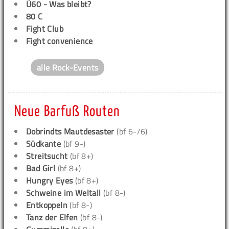
Ü60 - Was bleibt?
80 C
Fight Club
Fight convenience
alle Rock-Events
Neue Barfuß Routen
Dobrindts Mautdesaster
(bf 6-/6)
Südkante
(bf 9-)
Streitsucht
(bf 8+)
Bad Girl
(bf 8+)
Hungry Eyes
(bf 8+)
Schweine im Weltall
(bf 8-)
Entkoppeln
(bf 8-)
Tanz der Elfen
(bf 8-)