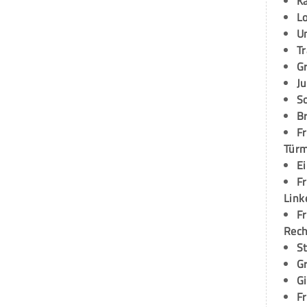
K
L
U
T
G
Ju
S
Br
Fr
Tür
E
Fr
Link
Fr
Rec
S
G
G
Fr