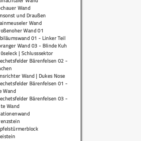
ainachtaler Wand
ochauer Wand
msonst und Draußen
rainmeuseler Wand
roßenoher Wand 01
biläumswand 01 - Linker Teil
oranger Wand 03 - Blinde Kuh
öseleck | Schlusssektor
echetsfelder Bärenfelsen 02 -
mchen
insrichter Wand | Dukes Nose
echetsfelder Bärenfelsen 01 -
e Wand
echetsfelder Bärenfelsen 03 -
hte Wand
tationenwand
renzstein
ipfelstürmerblock
eistein