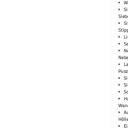
W
S
Sieb
S
Stip
L
S
N
Neb
L
Pusz
S
S
S
H
Wand
Au
Höll
E