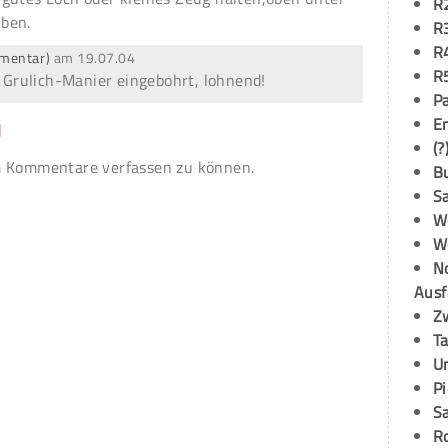
R
ben.
R
R
mmentar)
am
19.07.04
R
r Grulich-Manier eingebohrt, lohnend!
P
E
n
(?
 Kommentare verfassen zu können.
B
S
W
W
N
Ausf
Z
T
U
P
S
R