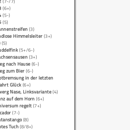
2
(7-/7)
3
(6+)
4
(5-)
5
(5)
annenstreifen
(3)
ndlose Himmelsleiter
(3+)
)
(5)
uddelfink
(5+/6-)
achsensausen
(3+)
eg nach Hause
(6-)
eg zum Bier
(6-)
otbremsung in der letzten
ahrt Glück
(6+)
werg Nase, Linksvariante
(4)
anz auf dem Horn
(6+)
niversum regelt
(7+)
icador
(7-)
atanstango
(8)
otes Tuch
(8/8+)