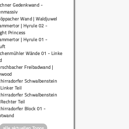
ichner Gedenkwand -
enmassiv
töppacher Wand | Waldjuwel
ammertor | Hyrule 02 -
ight Princess
ammertor | Hyrule 01 -
uft
ichenmühler Wände 01 - Linke
d
irschbacher Freibadwand |
ywood
chirradorfer Schwalbenstein
 Linker Teil
chirradorfer Schwalbenstein
 Rechter Teil
hirradorfer Block 01 -
ptwand
alle aktuellen Topos