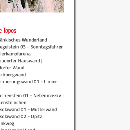
e Topos
ränkisches Wunderland
egelstein 03 - Sonntagsfahrer
tierkampfarena
eudorfer Hauswand |
orfer Wand
ochbergwand
rinnerungswand 01 - Linker
uchenstein 01 - Nebenmassiv |
ensteinchen
iselawand 01 - Mutterwand
iselawand 02 - Opitz
enkweg