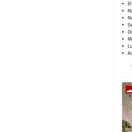
E
Na
Na
Se
D
M
L
A