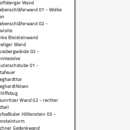
olfsberger Wand
iebenschläferwand 01 - Wolke
en
iebenschläferwand 02 -
pvisite
inke Bleisteinwand
eeliger Wand
ussbergwände 02 -
enmassive
auterachstube 01 -
tafeuer
ieghardttor
ieghardtfelsen
chiffsbug
aunritzer Wand 02 - rechter
teil
fseßtaler Höllenstein 03 -
ensteinturm
ichner Gedenkwand