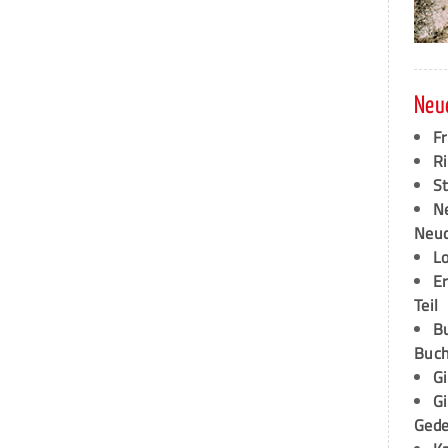
Neu
F
Ri
S
N
Neud
L
E
Teil
B
Buch
G
G
Ged