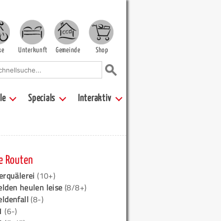
ke
Unterkunft
Gemeinde
Shop
le
Specials
Interaktiv
e Routen
erquälerei
(10+)
elden heulen leise
(8/8+)
eldenfall
(8-)
1
(6-)