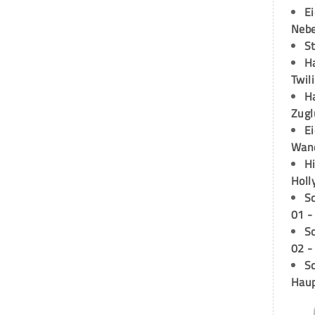
E
Neb
S
H
Twil
H
Zugl
E
Wan
H
Holl
S
01 -
S
02 -
Sc
Hau