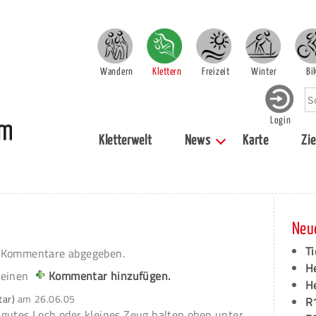
Wandern
Klettern
Freizeit
Winter
Bi
Login
Kletterwelt
News
Karte
Zie
Neu
Ti
Kommentare abgegeben.
H
 einen
Kommentar hinzufügen.
H
tar)
am
26.06.05
R
gutes Loch oder kleines Zeug halten,oben unter