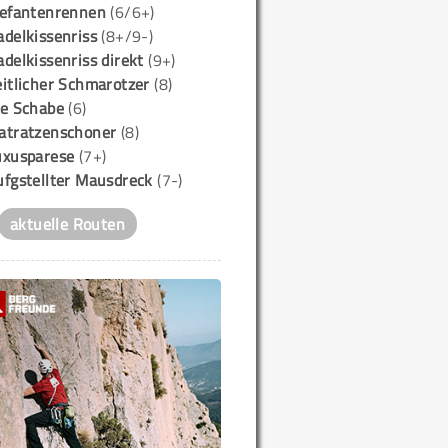
lefantenrennen
(6/6+)
delkissenriss
(8+/9-)
delkissenriss direkt
(9+)
itlicher Schmarotzer
(8)
ie Schabe
(6)
atratzenschoner
(8)
uxusparese
(7+)
ufgstellter Mausdreck
(7-)
aktuelle Routen