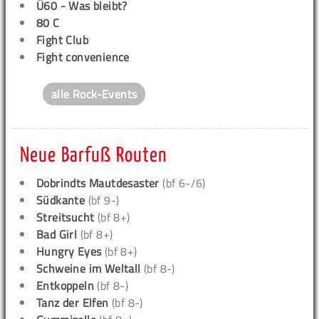
Ü60 - Was bleibt?
80 C
Fight Club
Fight convenience
alle Rock-Events
Neue Barfuß Routen
Dobrindts Mautdesaster
(bf 6-/6)
Südkante
(bf 9-)
Streitsucht
(bf 8+)
Bad Girl
(bf 8+)
Hungry Eyes
(bf 8+)
Schweine im Weltall
(bf 8-)
Entkoppeln
(bf 8-)
Tanz der Elfen
(bf 8-)