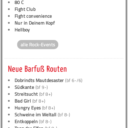
80 C
Fight Club
Fight convenience
Nur in Deinem Kopf
Hellboy
alle Rock-Events
Neue Barfuß Routen
Dobrindts Mautdesaster
(bf 6-/6)
Südkante
(bf 9-)
Streitsucht
(bf 8+)
Bad Girl
(bf 8+)
Hungry Eyes
(bf 8+)
Schweine im Weltall
(bf 8-)
Entkoppeln
(bf 8-)