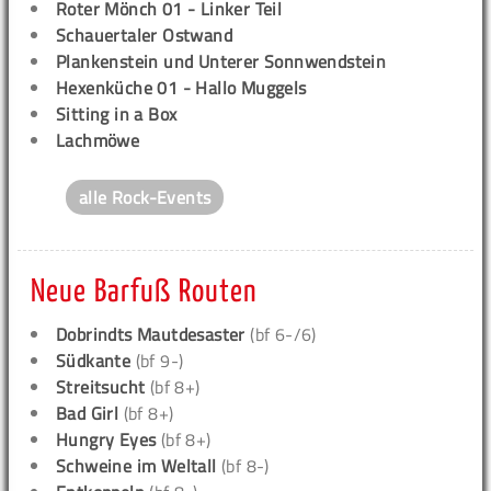
Roter Mönch 01 - Linker Teil
Schauertaler Ostwand
Plankenstein und Unterer Sonnwendstein
Hexenküche 01 - Hallo Muggels
Sitting in a Box
Lachmöwe
alle Rock-Events
Neue Barfuß Routen
Dobrindts Mautdesaster
(bf 6-/6)
Südkante
(bf 9-)
Streitsucht
(bf 8+)
Bad Girl
(bf 8+)
Hungry Eyes
(bf 8+)
Schweine im Weltall
(bf 8-)