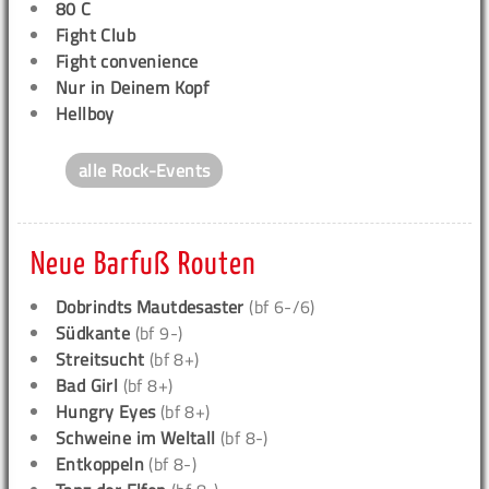
80 C
Fight Club
Fight convenience
Nur in Deinem Kopf
Hellboy
alle Rock-Events
Neue Barfuß Routen
Dobrindts Mautdesaster
(bf 6-/6)
Südkante
(bf 9-)
Streitsucht
(bf 8+)
Bad Girl
(bf 8+)
Hungry Eyes
(bf 8+)
Schweine im Weltall
(bf 8-)
Entkoppeln
(bf 8-)