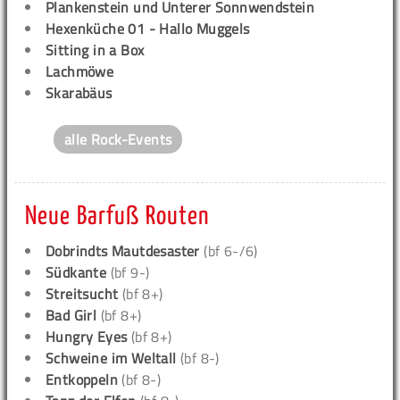
Plankenstein und Unterer Sonnwendstein
Hexenküche 01 - Hallo Muggels
Sitting in a Box
Lachmöwe
Skarabäus
alle Rock-Events
Neue Barfuß Routen
Dobrindts Mautdesaster
(bf 6-/6)
Südkante
(bf 9-)
Streitsucht
(bf 8+)
Bad Girl
(bf 8+)
Hungry Eyes
(bf 8+)
Schweine im Weltall
(bf 8-)
Entkoppeln
(bf 8-)