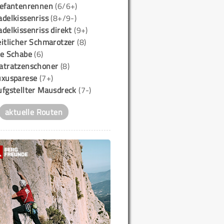
lefantenrennen
(6/6+)
delkissenriss
(8+/9-)
delkissenriss direkt
(9+)
itlicher Schmarotzer
(8)
ie Schabe
(6)
atratzenschoner
(8)
uxusparese
(7+)
ufgstellter Mausdreck
(7-)
aktuelle Routen