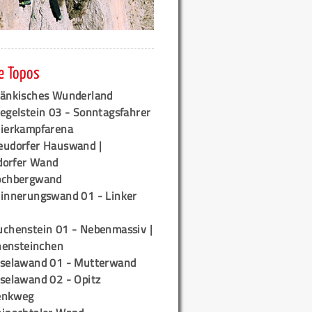
e Topos
ränkisches Wunderland
egelstein 03 - Sonntagsfahrer
tierkampfarena
eudorfer Hauswand |
orfer Wand
ochbergwand
rinnerungswand 01 - Linker
uchenstein 01 - Nebenmassiv |
ensteinchen
iselawand 01 - Mutterwand
iselawand 02 - Opitz
enkweg