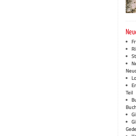
Neu
F
Ri
S
N
Neud
L
E
Teil
B
Buch
G
G
Ged