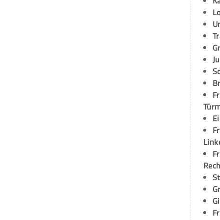
K
L
U
T
G
Ju
S
Br
Fr
Tür
E
Fr
Link
Fr
Rec
S
G
G
Fr