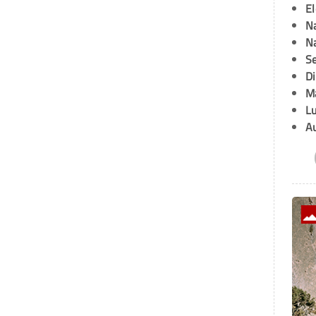
E
Na
Na
Se
D
M
L
A