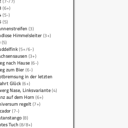
2
(7-/7)
3
(6+)
4
(5-)
5
(5)
annenstreifen
(3)
ndlose Himmelsleiter
(3+)
)
(5)
uddelfink
(5+/6-)
achsensausen
(3+)
eg nach Hause
(6-)
eg zum Bier
(6-)
otbremsung in der letzten
ahrt Glück
(6+)
werg Nase, Linksvariante
(4)
anz auf dem Horn
(6+)
niversum regelt
(7+)
icador
(7-)
atanstango
(8)
otes Tuch
(8/8+)