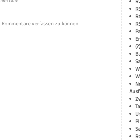
R
R
n
R
 Kommentare verfassen zu können.
R
P
E
(?
B
S
W
W
N
Ausf
Z
T
U
P
S
R