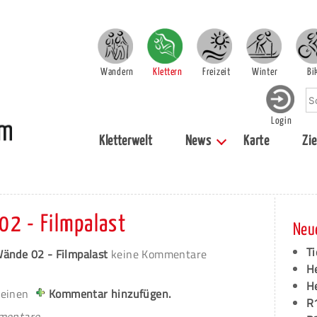
Wandern
Klettern
Freizeit
Winter
Bi
Login
Kletterwelt
News
Karte
Zie
02 - Filmpalast
Neu
Ti
Wände 02 - Filmpalast
keine Kommentare
H
H
 einen
Kommentar hinzufügen.
R
mmentare