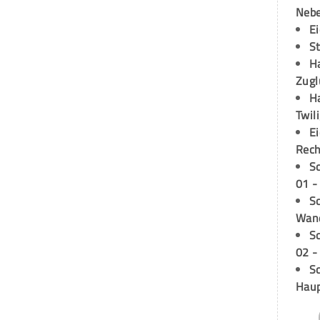
Neb
E
S
H
Zugl
H
Twil
E
Rech
S
01 -
Sc
Wand
S
02 -
Sc
Hau