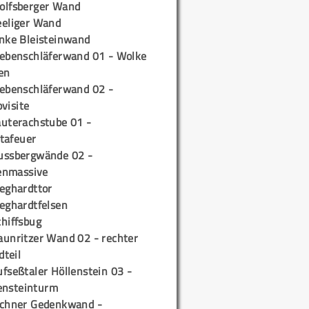
olfsberger Wand
eeliger Wand
inke Bleisteinwand
iebenschläferwand 01 - Wolke
en
iebenschläferwand 02 -
pvisite
auterachstube 01 -
tafeuer
ussbergwände 02 -
enmassive
ieghardttor
ieghardtfelsen
chiffsbug
aunritzer Wand 02 - rechter
teil
fseßtaler Höllenstein 03 -
ensteinturm
ichner Gedenkwand -