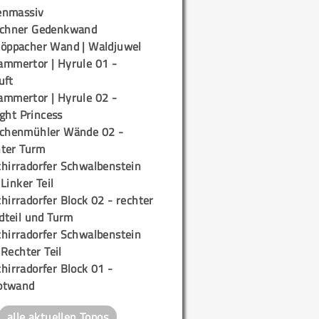
enmassiv
ichner Gedenkwand
töppacher Wand | Waldjuwel
ammertor | Hyrule 01 -
uft
ammertor | Hyrule 02 -
ight Princess
ichenmühler Wände 02 -
ter Turm
chirradorfer Schwalbenstein
 Linker Teil
hirradorfer Block 02 - rechter
teil und Turm
chirradorfer Schwalbenstein
 Rechter Teil
hirradorfer Block 01 -
ptwand
alle aktuellen Topos