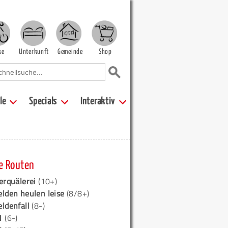
ke
Unterkunft
Gemeinde
Shop
le
Specials
Interaktiv
e Routen
erquälerei
(10+)
elden heulen leise
(8/8+)
eldenfall
(8-)
1
(6-)