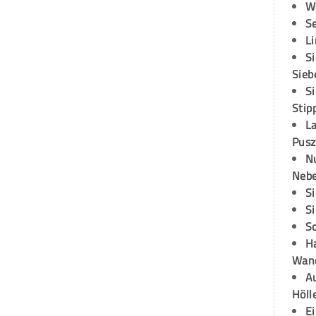
W
S
L
S
Sieb
S
Stip
L
Pusz
N
Neb
S
S
S
H
Wand
Au
Höll
E