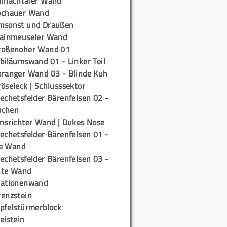
ainachtaler Wand
ochauer Wand
msonst und Draußen
rainmeuseler Wand
roßenoher Wand 01
biläumswand 01 - Linker Teil
oranger Wand 03 - Blinde Kuh
öseleck | Schlusssektor
echetsfelder Bärenfelsen 02 -
mchen
insrichter Wand | Dukes Nose
echetsfelder Bärenfelsen 01 -
e Wand
echetsfelder Bärenfelsen 03 -
hte Wand
tationenwand
renzstein
ipfelstürmerblock
eistein