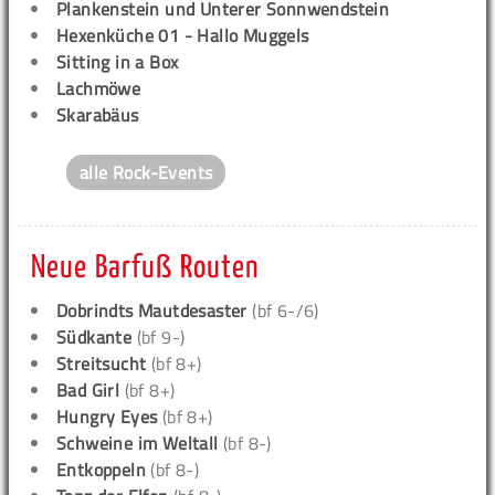
Plankenstein und Unterer Sonnwendstein
Hexenküche 01 - Hallo Muggels
Sitting in a Box
Lachmöwe
Skarabäus
alle Rock-Events
Neue Barfuß Routen
Dobrindts Mautdesaster
(bf 6-/6)
Südkante
(bf 9-)
Streitsucht
(bf 8+)
Bad Girl
(bf 8+)
Hungry Eyes
(bf 8+)
Schweine im Weltall
(bf 8-)
Entkoppeln
(bf 8-)