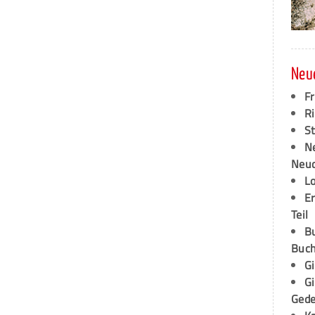
Neu
F
Ri
S
N
Neud
L
E
Teil
B
Buch
G
G
Ged