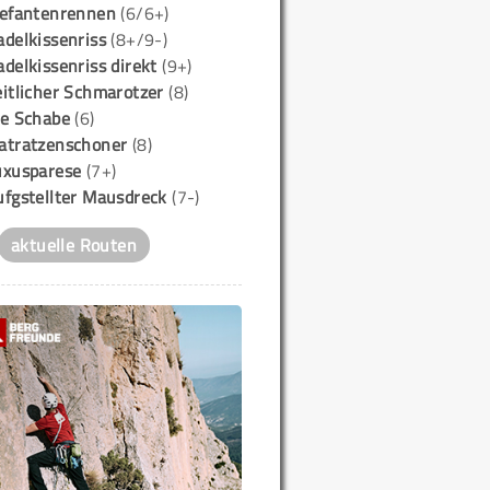
lefantenrennen
(6/6+)
delkissenriss
(8+/9-)
delkissenriss direkt
(9+)
itlicher Schmarotzer
(8)
ie Schabe
(6)
atratzenschoner
(8)
uxusparese
(7+)
ufgstellter Mausdreck
(7-)
aktuelle Routen