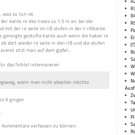
R
R
 was zu tun ist.
R
der kante re des risses ca 1,5 m an. bei der
R
d mit der re seite im riß stufen in der li rißkante
P
die geneigte gestufte kante auch wenn die haken re
E
 ab dort wieder re seite in den riß und die stufen
(?
 zuerst sitzt man auf dem gipfel...
B
S
ür das fichtel interessieren
W
W
N
tiegsweg, wenn man nicht abseilen möchte
Ausf
Z
bis 6 gingen
T
U
n
P
S
 Kommentare verfassen zu können.
R