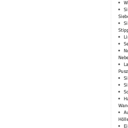
W
S
Sieb
S
Stip
L
S
N
Neb
L
Pusz
S
S
S
H
Wand
Au
Höll
E