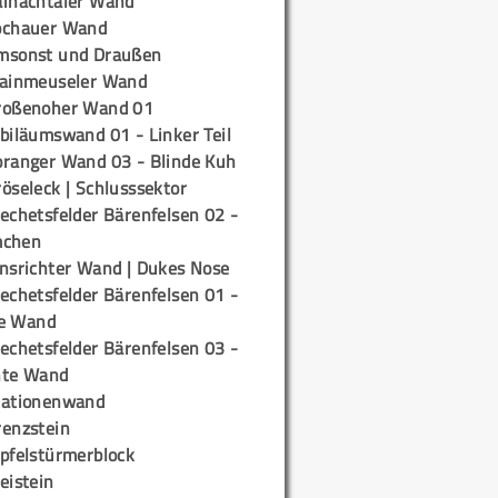
ainachtaler Wand
ochauer Wand
msonst und Draußen
rainmeuseler Wand
roßenoher Wand 01
biläumswand 01 - Linker Teil
oranger Wand 03 - Blinde Kuh
öseleck | Schlusssektor
echetsfelder Bärenfelsen 02 -
mchen
insrichter Wand | Dukes Nose
echetsfelder Bärenfelsen 01 -
e Wand
echetsfelder Bärenfelsen 03 -
hte Wand
tationenwand
renzstein
ipfelstürmerblock
eistein