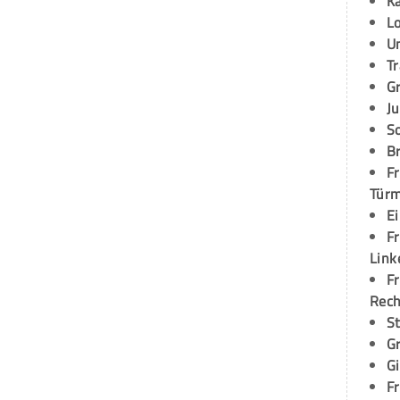
K
L
U
T
G
Ju
S
Br
Fr
Tür
E
Fr
Link
Fr
Rec
S
G
G
Fr