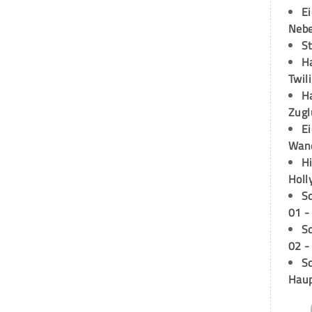
E
Neb
S
H
Twil
H
Zugl
E
Wan
H
Holl
S
01 -
S
02 -
Sc
Hau