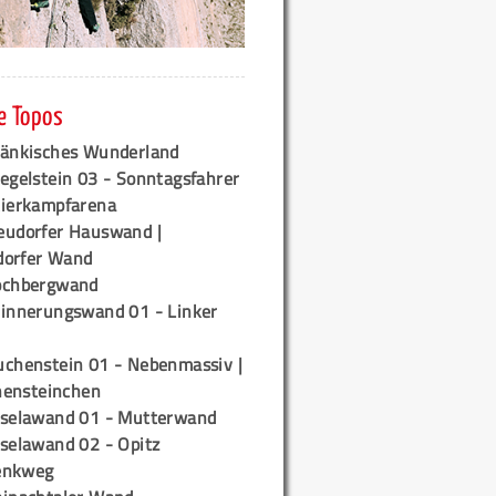
e Topos
ränkisches Wunderland
egelstein 03 - Sonntagsfahrer
tierkampfarena
eudorfer Hauswand |
orfer Wand
ochbergwand
rinnerungswand 01 - Linker
uchenstein 01 - Nebenmassiv |
ensteinchen
iselawand 01 - Mutterwand
iselawand 02 - Opitz
enkweg