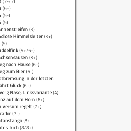
2
(7-/7)
3
(6+)
4
(5-)
5
(5)
annenstreifen
(3)
ndlose Himmelsleiter
(3+)
)
(5)
uddelfink
(5+/6-)
achsensausen
(3+)
eg nach Hause
(6-)
eg zum Bier
(6-)
otbremsung in der letzten
ahrt Glück
(6+)
werg Nase, Linksvariante
(4)
anz auf dem Horn
(6+)
niversum regelt
(7+)
icador
(7-)
atanstango
(8)
otes Tuch
(8/8+)