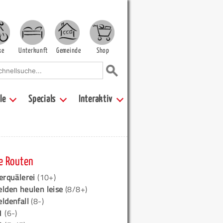
ke
Unterkunft
Gemeinde
Shop
le
Specials
Interaktiv
e Routen
erquälerei
(10+)
elden heulen leise
(8/8+)
eldenfall
(8-)
1
(6-)