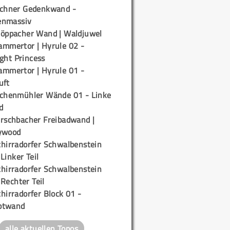
ichner Gedenkwand -
enmassiv
töppacher Wand | Waldjuwel
ammertor | Hyrule 02 -
ight Princess
ammertor | Hyrule 01 -
uft
ichenmühler Wände 01 - Linke
d
irschbacher Freibadwand |
ywood
chirradorfer Schwalbenstein
 Linker Teil
chirradorfer Schwalbenstein
 Rechter Teil
hirradorfer Block 01 -
ptwand
alle aktuellen Topos