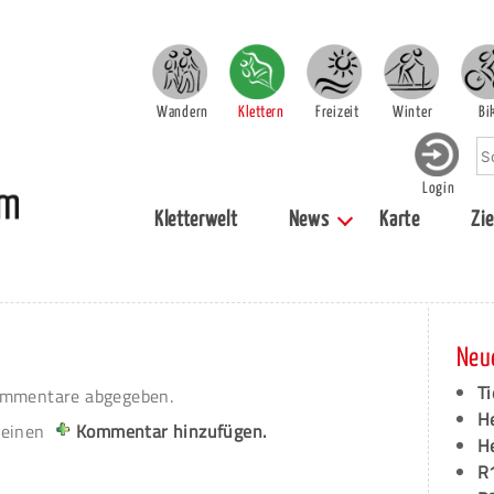
Wandern
Klettern
Freizeit
Winter
Bi
Login
Kletterwelt
News
Karte
Zie
Neu
Ti
mmentare abgegeben.
H
 einen
Kommentar hinzufügen.
H
R