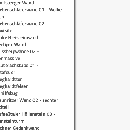
olfsberger Wand
iebenschläferwand 01 - Wolke
en
iebenschläferwand 02 -
pvisite
inke Bleisteinwand
eeliger Wand
ussbergwände 02 -
enmassive
auterachstube 01 -
tafeuer
ieghardttor
ieghardtfelsen
chiffsbug
aunritzer Wand 02 - rechter
teil
fseßtaler Höllenstein 03 -
ensteinturm
ichner Gedenkwand