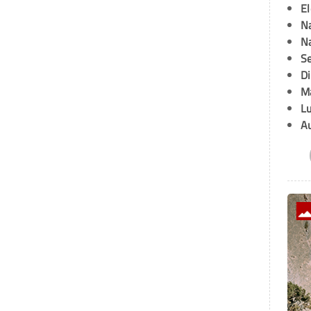
E
Na
Na
Se
D
M
L
A