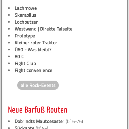
Lachmöwe
Skarabäus
Lochputzer
Westwand | Direkte Talseite
Prototype
Kleiner roter Traktor
Ü60 - Was bleibt?
80 C
Fight Club
Fight convenience
alle Rock-Events
Neue Barfuß Routen
Dobrindts Mautdesaster
(bf 6-/6)
Südkante
(bf 9-)