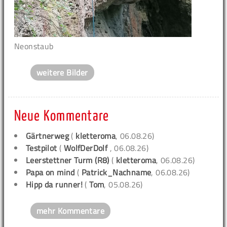
Neonstaub
weitere Bilder
Neue Kommentare
Gärtnerweg
(
kletteroma
, 06.08.26)
Testpilot
(
WolfDerDolf
, 06.08.26)
Leerstettner Turm (R8)
(
kletteroma
, 06.08.26)
Papa on mind
(
Patrick_Nachname
, 06.08.26)
Hipp da runner!
(
Tom
, 05.08.26)
mehr Kommentare