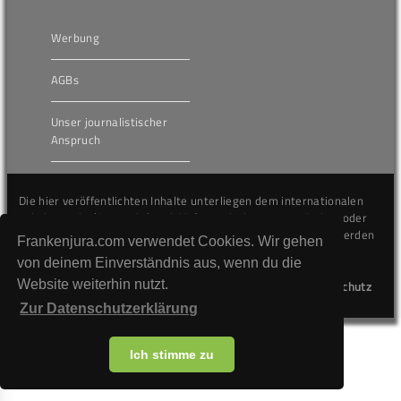
Werbung
AGBs
Unser journalistischer
Anspruch
Die hier veröffentlichten Inhalte unterliegen dem internationalen
Urheberrecht (Copyright) und dürfen nicht kopiert, verändert oder
unverändert wiederveröffentlicht werden. Gegen Verstöße werden
Frankenjura.com verwendet Cookies. Wir gehen
wir auf juristischem Wege vorgehen.
von deinem Einverständnis aus, wenn du die
Website weiterhin nutzt.
Kontakt
Impressum
Datenschutz
Zur Datenschutzerklärung
Ich stimme zu