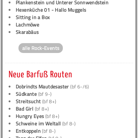
Plankenstein und Unterer Sonnwendstein
Hexenküche 01 - Hallo Muggels
Sitting in a Box
Lachmöwe
Skarabäus
alle Rock-Events
Neue Barfuß Routen
Dobrindts Mautdesaster
(bf 6-/6)
Südkante
(bf 9-)
Streitsucht
(bf 8+)
Bad Girl
(bf 8+)
Hungry Eyes
(bf 8+)
Schweine im Weltall
(bf 8-)
Entkoppeln
(bf 8-)