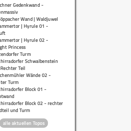
ichner Gedenkwand -
enmassiv
töppacher Wand | Waldjuwel
ammertor | Hyrule 01 -
uft
ammertor | Hyrule 02 -
ight Princess
zendorfer Turm
chirradorfer Schwalbenstein
 Rechter Teil
ichenmühler Wände 02 -
ter Turm
hirradorfer Block 01 -
ptwand
hirradorfer Block 02 - rechter
teil und Turm
alle aktuellen Topos