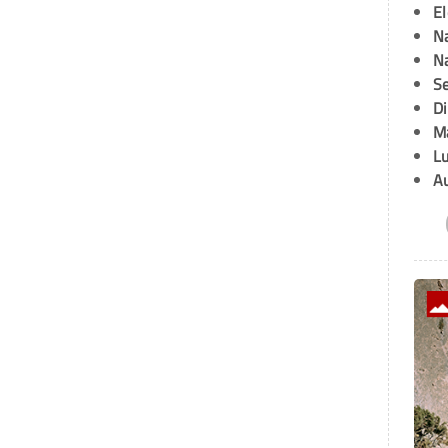
E
Na
Na
Se
D
M
L
A