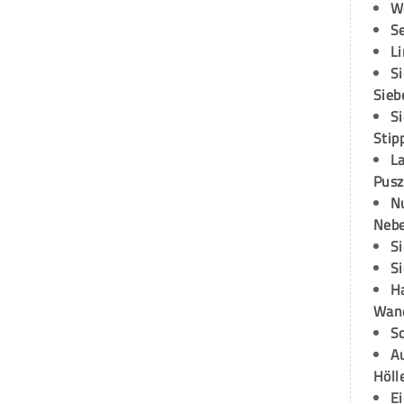
W
S
L
S
Sieb
S
Stip
L
Pusz
N
Neb
S
S
H
Wand
S
Au
Höll
E