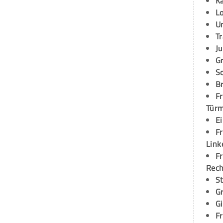
K
L
U
T
Ju
G
S
Br
Fr
Tür
E
Fr
Link
Fr
Rec
S
G
G
Fr