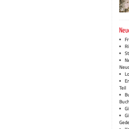
Neu
F
Ri
S
N
Neud
L
E
Teil
B
Buch
G
G
Ged