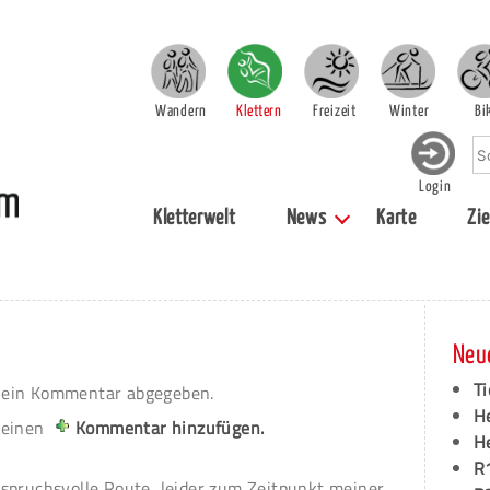
Wandern
Klettern
Freizeit
Winter
Bi
Login
Kletterwelt
News
Karte
Zie
Neu
Ti
ein Kommentar abgegeben.
H
 einen
Kommentar hinzufügen.
H
R
spruchsvolle Route, leider zum Zeitpunkt meiner