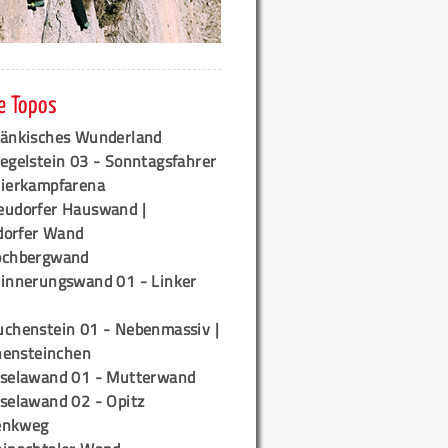
e Topos
ränkisches Wunderland
egelstein 03 - Sonntagsfahrer
tierkampfarena
eudorfer Hauswand |
orfer Wand
ochbergwand
rinnerungswand 01 - Linker
uchenstein 01 - Nebenmassiv |
ensteinchen
iselawand 01 - Mutterwand
iselawand 02 - Opitz
enkweg