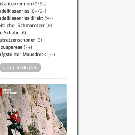
lefantenrennen
(6/6+)
delkissenriss
(8+/9-)
delkissenriss direkt
(9+)
itlicher Schmarotzer
(8)
ie Schabe
(6)
atratzenschoner
(8)
uxusparese
(7+)
ufgstellter Mausdreck
(7-)
aktuelle Routen