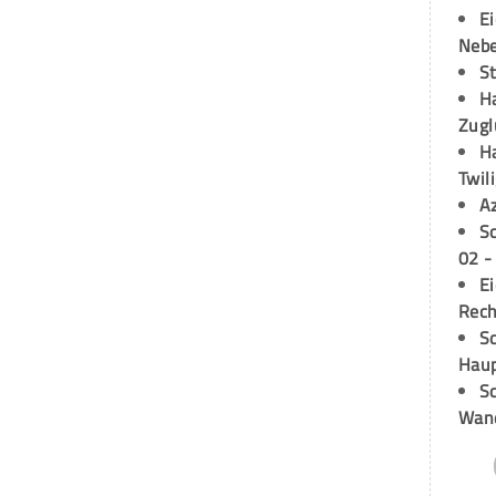
E
Neb
S
H
Zugl
H
Twil
A
S
02 -
E
Rech
Sc
Hau
Sc
Wand