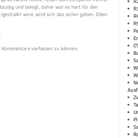
R
aubig und belegt, daher war es hart für den
R
/gechalkt wird, wird sich das sicher geben. Oben
R
R
P
n
E
(?
 Kommentare verfassen zu können.
B
S
W
W
N
Ausf
Z
T
U
P
S
R