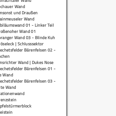
ainachtaler Wand
ochauer Wand
msonst und Draußen
rainmeuseler Wand
biläumswand 01 - Linker Teil
roßenoher Wand 01
oranger Wand 03 - Blinde Kuh
öseleck | Schlusssektor
echetsfelder Bärenfelsen 02 -
mchen
insrichter Wand | Dukes Nose
echetsfelder Bärenfelsen 01 -
e Wand
echetsfelder Bärenfelsen 03 -
hte Wand
tationenwand
renzstein
ipfelstürmerblock
eistein