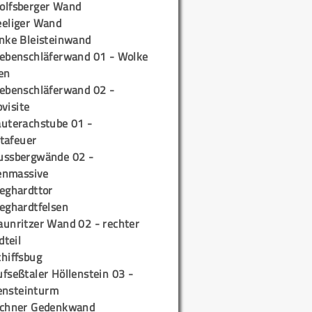
olfsberger Wand
eeliger Wand
inke Bleisteinwand
iebenschläferwand 01 - Wolke
en
iebenschläferwand 02 -
pvisite
auterachstube 01 -
tafeuer
ussbergwände 02 -
enmassive
ieghardttor
ieghardtfelsen
aunritzer Wand 02 - rechter
teil
chiffsbug
fseßtaler Höllenstein 03 -
ensteinturm
ichner Gedenkwand