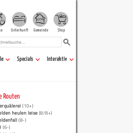
ke
Unterkunft
Gemeinde
Shop
le
Specials
Interaktiv
e Routen
erquälerei
(10+)
elden heulen leise
(8/8+)
eldenfall
(8-)
1
(6-)