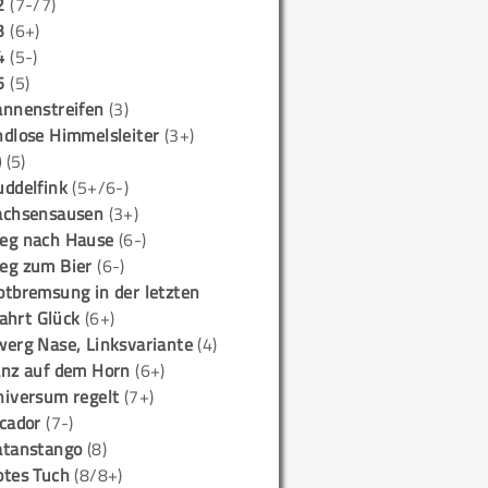
2
(7-/7)
3
(6+)
4
(5-)
5
(5)
annenstreifen
(3)
ndlose Himmelsleiter
(3+)
)
(5)
uddelfink
(5+/6-)
achsensausen
(3+)
eg nach Hause
(6-)
eg zum Bier
(6-)
otbremsung in der letzten
ahrt Glück
(6+)
werg Nase, Linksvariante
(4)
anz auf dem Horn
(6+)
niversum regelt
(7+)
icador
(7-)
atanstango
(8)
otes Tuch
(8/8+)