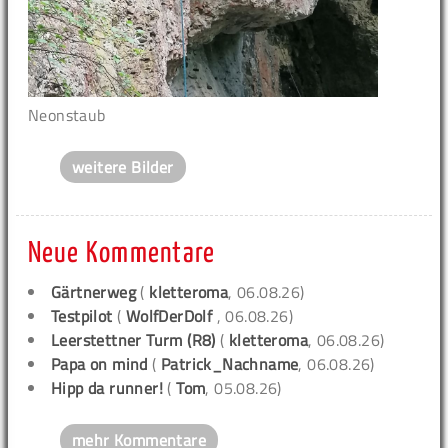
Neonstaub
weitere Bilder
Neue Kommentare
Gärtnerweg
(
kletteroma
, 06.08.26)
Testpilot
(
WolfDerDolf
, 06.08.26)
Leerstettner Turm (R8)
(
kletteroma
, 06.08.26)
Papa on mind
(
Patrick_Nachname
, 06.08.26)
Hipp da runner!
(
Tom
, 05.08.26)
mehr Kommentare