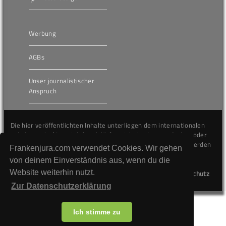
Werbung
AGBs
Unser journalistischer
Anspruch
Die hier veröffentlichten Inhalte unterliegen dem internationalen
Urheberrecht (Copyright) und dürfen nicht kopiert, verändert oder
unverändert wiederveröffentlicht werden. Gegen Verstöße werden
Frankenjura.com verwendet Cookies. Wir gehen
wir auf juristischem Wege vorgehen.
von deinem Einverständnis aus, wenn du die
Website weiterhin nutzt.
Kontakt
Impressum
Datenschutz
Zur Datenschutzerklärung
Ich stimme zu