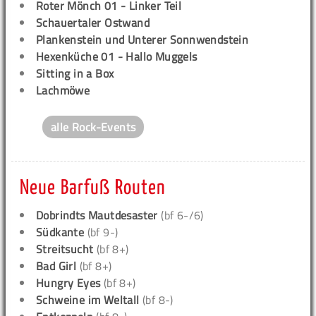
Roter Mönch 01 - Linker Teil
Schauertaler Ostwand
Plankenstein und Unterer Sonnwendstein
Hexenküche 01 - Hallo Muggels
Sitting in a Box
Lachmöwe
alle Rock-Events
Neue Barfuß Routen
Dobrindts Mautdesaster
(bf 6-/6)
Südkante
(bf 9-)
Streitsucht
(bf 8+)
Bad Girl
(bf 8+)
Hungry Eyes
(bf 8+)
Schweine im Weltall
(bf 8-)