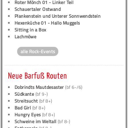
Roter Mönch 01 - Linker Teil
Schauertaler Ostwand
Plankenstein und Unterer Sonnwendstein
Hexenküche 01 - Hallo Muggels
Sitting in a Box
Lachmöwe
alle Rock-Events
Neue Barfuß Routen
Dobrindts Mautdesaster
(bf 6-/6)
Südkante
(bf 9-)
Streitsucht
(bf 8+)
Bad Girl
(bf 8+)
Hungry Eyes
(bf 8+)
Schweine im Weltall
(bf 8-)