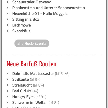
Schauertaler Ostwand
Plankenstein und Unterer Sonnwendstein
Hexenküche 01 - Hallo Muggels
Sitting in a Box
Lachmöwe
Skarabäus
alle Rock-Events
Neue Barfuß Routen
Dobrindts Mautdesaster
(bf 6-/6)
Südkante
(bf 9-)
Streitsucht
(bf 8+)
Bad Girl
(bf 8+)
Hungry Eyes
(bf 8+)
Schweine im Weltall
(bf 8-)