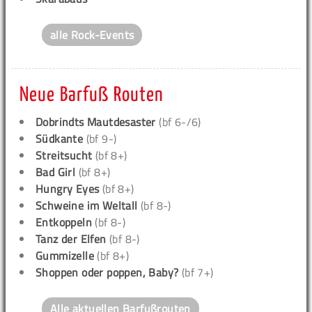
alle Rock-Events
Neue Barfuß Routen
Dobrindts Mautdesaster
(bf 6-/6)
Südkante
(bf 9-)
Streitsucht
(bf 8+)
Bad Girl
(bf 8+)
Hungry Eyes
(bf 8+)
Schweine im Weltall
(bf 8-)
Entkoppeln
(bf 8-)
Tanz der Elfen
(bf 8-)
Gummizelle
(bf 8+)
Shoppen oder poppen, Baby?
(bf 7+)
Alle aktuellen Barfußrouten