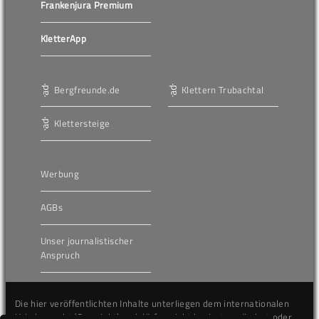
Frankenjura Premium
KletterApp
Bergfreunde.de
Klettern Trubachtal
Klettersteige
Werbung
AGBs
Unser journalistischer
Anspruch
Die hier veröffentlichten Inhalte unterliegen dem internationalen
Urheberrecht (Copyright) und dürfen nicht kopiert, verändert oder