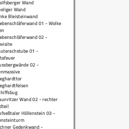
olfsberger Wand
eeliger Wand
inke Bleisteinwand
iebenschläferwand 01 - Wolke
en
iebenschläferwand 02 -
pvisite
auterachstube 01 -
tafeuer
ussbergwände 02 -
enmassive
ieghardttor
ieghardtfelsen
chiffsbug
aunritzer Wand 02 - rechter
teil
fseßtaler Höllenstein 03 -
ensteinturm
ichner Gedenkwand -