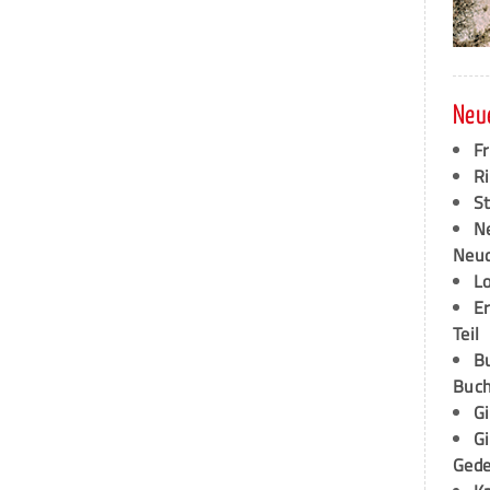
Neu
F
Ri
S
N
Neud
L
E
Teil
B
Buch
G
G
Ged