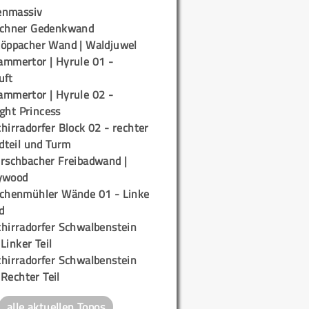
enmassiv
ichner Gedenkwand
töppacher Wand | Waldjuwel
ammertor | Hyrule 01 -
uft
ammertor | Hyrule 02 -
ight Princess
hirradorfer Block 02 - rechter
teil und Turm
irschbacher Freibadwand |
ywood
ichenmühler Wände 01 - Linke
d
chirradorfer Schwalbenstein
 Linker Teil
chirradorfer Schwalbenstein
 Rechter Teil
alle aktuellen Topos