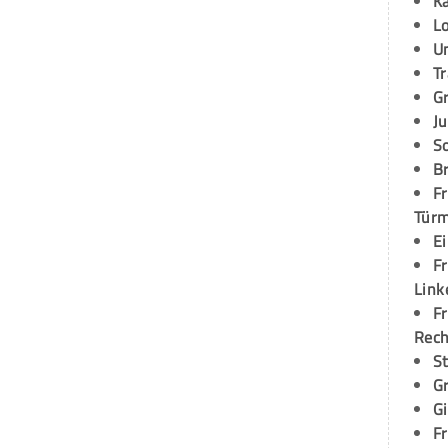
K
L
U
T
G
Ju
S
Br
Fr
Tür
E
Fr
Link
Fr
Rec
S
G
G
Fr