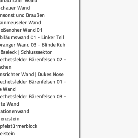
ainachtaler Wand
ochauer Wand
msonst und Draußen
rainmeuseler Wand
roßenoher Wand 01
biläumswand 01 - Linker Teil
oranger Wand 03 - Blinde Kuh
öseleck | Schlusssektor
echetsfelder Bärenfelsen 02 -
mchen
insrichter Wand | Dukes Nose
echetsfelder Bärenfelsen 01 -
e Wand
echetsfelder Bärenfelsen 03 -
hte Wand
tationenwand
renzstein
ipfelstürmerblock
eistein