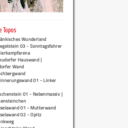
e Topos
ränkisches Wunderland
egelstein 03 - Sonntagsfahrer
tierkampfarena
eudorfer Hauswand |
orfer Wand
ochbergwand
rinnerungswand 01 - Linker
uchenstein 01 - Nebenmassiv |
ensteinchen
iselawand 01 - Mutterwand
iselawand 02 - Opitz
enkweg