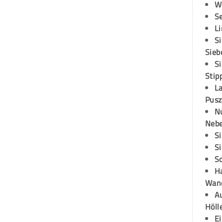
W
S
L
S
Sieb
S
Stip
L
Pusz
N
Neb
S
S
S
H
Wand
Au
Höll
E