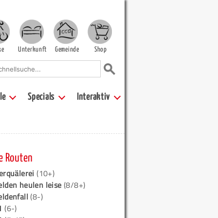
ke
Unterkunft
Gemeinde
Shop
le
Specials
Interaktiv
e Routen
erquälerei
(10+)
elden heulen leise
(8/8+)
eldenfall
(8-)
1
(6-)