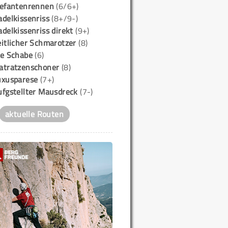
lefantenrennen
(6/6+)
delkissenriss
(8+/9-)
delkissenriss direkt
(9+)
itlicher Schmarotzer
(8)
ie Schabe
(6)
atratzenschoner
(8)
uxusparese
(7+)
ufgstellter Mausdreck
(7-)
aktuelle Routen