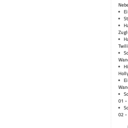
Neb
E
S
H
Zugl
H
Twil
Sc
Wand
H
Holl
E
Wan
S
01 -
S
02 -