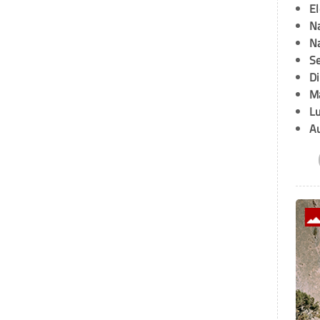
E
Na
Na
Se
D
M
L
A