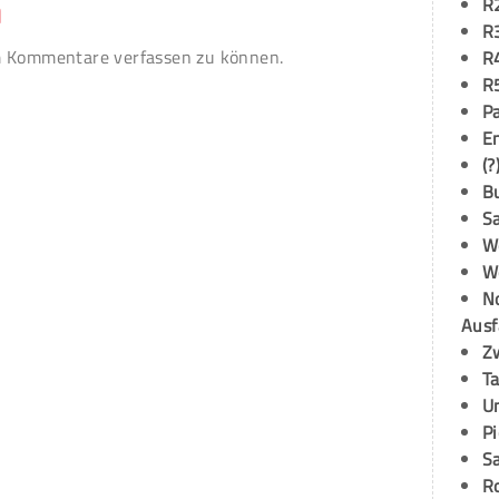
R
n
R
 Kommentare verfassen zu können.
R
R
P
E
(?
B
S
W
W
N
Ausf
Z
T
U
P
S
R