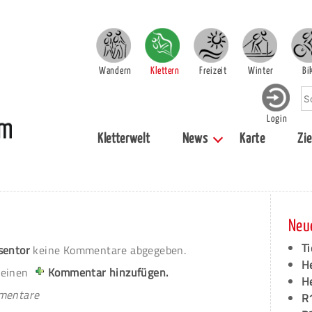
Wandern
Klettern
Freizeit
Winter
Bi
Login
Kletterwelt
News
Karte
Zie
Neu
Ti
sentor
keine Kommentare abgegeben.
H
 einen
Kommentar hinzufügen.
H
mmentare
R