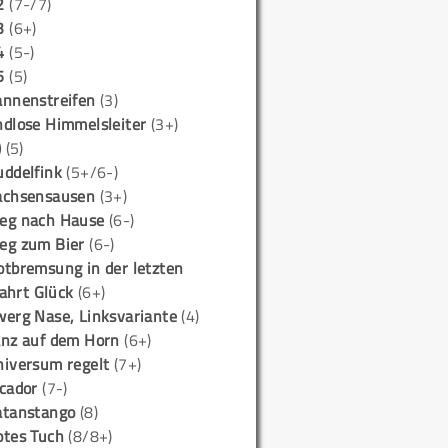
2
(7-/7)
3
(6+)
4
(5-)
5
(5)
annenstreifen
(3)
ndlose Himmelsleiter
(3+)
)
(5)
uddelfink
(5+/6-)
achsensausen
(3+)
eg nach Hause
(6-)
eg zum Bier
(6-)
otbremsung in der letzten
ahrt Glück
(6+)
werg Nase, Linksvariante
(4)
anz auf dem Horn
(6+)
niversum regelt
(7+)
icador
(7-)
atanstango
(8)
otes Tuch
(8/8+)