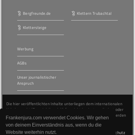
Bergfreunde.de
Klettern Trubachtal
Klettersteige
Werbung
AGBs
Unser journalistischer
Anspruch
Die hier veröffentlichten Inhalte unterliegen dem internationalen
Urheberrecht (Copyright) und dürfen nicht kopiert, verändert oder
unverändert wiederveröffentlicht werden. Gegen Verstöße werden
Frankenjura.com verwendet Cookies. Wir gehen
wir auf juristischem Wege vorgehen.
von deinem Einverständnis aus, wenn du die
Website weiterhin nutzt.
Kontakt
Impressum
Datenschutz