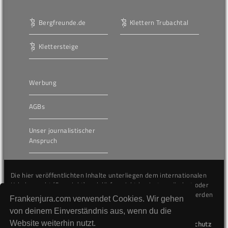
Bergfreunde.de
Klettern Trubachtal
Klettersteige
Werbung
AGBs
Unser journalistischer
Anspruch
Die hier veröffentlichten Inhalte unterliegen dem internationalen
Urheberrecht (Copyright) und dürfen nicht kopiert, verändert oder
unverändert wiederveröffentlicht werden. Gegen Verstöße werden
Frankenjura.com verwendet Cookies. Wir gehen
wir auf juristischem Wege vorgehen.
von deinem Einverständnis aus, wenn du die
Website weiterhin nutzt.
Kontakt
Impressum
Datenschutz