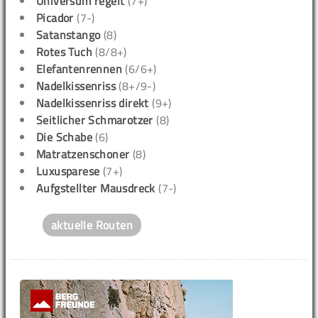
Universum regelt
(7+)
Picador
(7-)
Satanstango
(8)
Rotes Tuch
(8/8+)
Elefantenrennen
(6/6+)
Nadelkissenriss
(8+/9-)
Nadelkissenriss direkt
(9+)
Seitlicher Schmarotzer
(8)
Die Schabe
(6)
Matratzenschoner
(8)
Luxusparese
(7+)
Aufgstellter Mausdreck
(7-)
aktuelle Routen