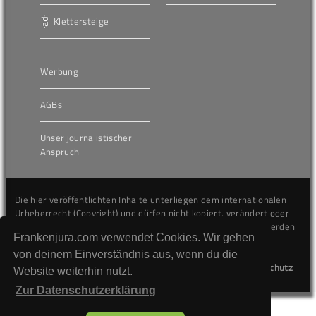
Klettersteige
Werbung
AGBs
Unser journalistischer
Anspruch
Die hier veröffentlichten Inhalte unterliegen dem internationalen
Urheberrecht (Copyright) und dürfen nicht kopiert, verändert oder
unverändert wiederveröffentlicht werden. Gegen Verstöße werden
Frankenjura.com verwendet Cookies. Wir gehen
wir auf juristischem Wege vorgehen.
von deinem Einverständnis aus, wenn du die
Kontakt
Impressum
Datenschutz
Website weiterhin nutzt.
Zur Datenschutzerklärung