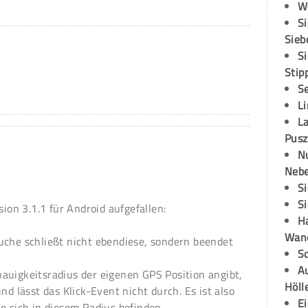
W
S
Sieb
S
Stip
S
L
L
Pusz
N
Neb
S
S
sion 3.1.1 für Android aufgefallen:
H
Wand
uche schließt nicht ebendiese, sondern beendet
S
Au
auigkeitsradius der eigenen GPS Position angibt,
Höll
nd lässt das Klick-Event nicht durch. Es ist also
E
e sich in diesem Radius befinden.