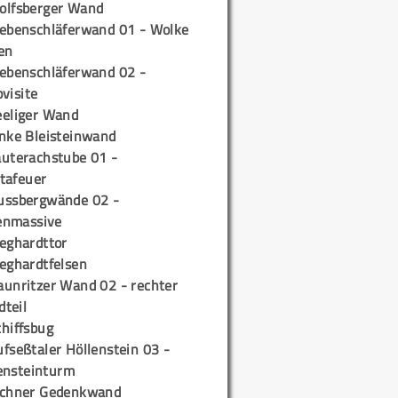
olfsberger Wand
iebenschläferwand 01 - Wolke
en
iebenschläferwand 02 -
pvisite
eeliger Wand
inke Bleisteinwand
auterachstube 01 -
tafeuer
ussbergwände 02 -
enmassive
ieghardttor
ieghardtfelsen
aunritzer Wand 02 - rechter
teil
chiffsbug
fseßtaler Höllenstein 03 -
ensteinturm
ichner Gedenkwand