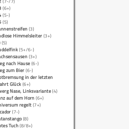
2
(7-/7)
3
(6+)
4
(5-)
5
(5)
annenstreifen
(3)
ndlose Himmelsleiter
(3+)
)
(5)
uddelfink
(5+/6-)
achsensausen
(3+)
eg nach Hause
(6-)
eg zum Bier
(6-)
otbremsung in der letzten
ahrt Glück
(6+)
werg Nase, Linksvariante
(4)
anz auf dem Horn
(6+)
niversum regelt
(7+)
icador
(7-)
atanstango
(8)
otes Tuch
(8/8+)