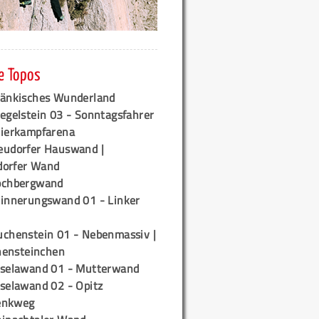
e Topos
ränkisches Wunderland
egelstein 03 - Sonntagsfahrer
tierkampfarena
eudorfer Hauswand |
orfer Wand
ochbergwand
rinnerungswand 01 - Linker
uchenstein 01 - Nebenmassiv |
ensteinchen
iselawand 01 - Mutterwand
iselawand 02 - Opitz
enkweg