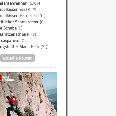
lefantenrennen
(6/6+)
delkissenriss
(8+/9-)
delkissenriss direkt
(9+)
itlicher Schmarotzer
(8)
ie Schabe
(6)
atratzenschoner
(8)
uxusparese
(7+)
ufgstellter Mausdreck
(7-)
aktuelle Routen