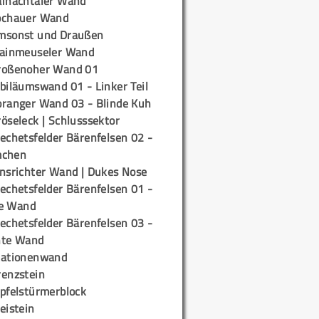
ainachtaler Wand
ochauer Wand
msonst und Draußen
rainmeuseler Wand
roßenoher Wand 01
biläumswand 01 - Linker Teil
oranger Wand 03 - Blinde Kuh
öseleck | Schlusssektor
echetsfelder Bärenfelsen 02 -
mchen
insrichter Wand | Dukes Nose
echetsfelder Bärenfelsen 01 -
e Wand
echetsfelder Bärenfelsen 03 -
hte Wand
tationenwand
renzstein
ipfelstürmerblock
eistein