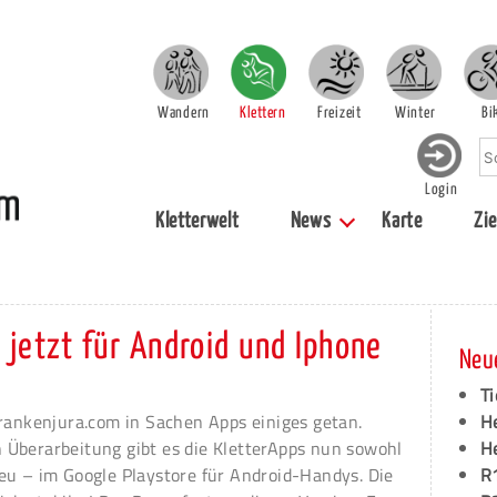
Wandern
Klettern
Freizeit
Winter
Bi
Login
Kletterwelt
News
Karte
Zie
 jetzt für Android und Iphone
Neu
Ti
Frankenjura.com in Sachen Apps einiges getan.
H
Überarbeitung gibt es die KletterApps nun sowohl
H
eu – im Google Playstore für Android-Handys. Die
R