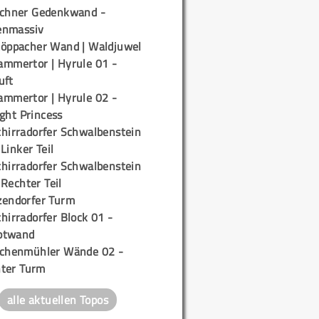
ichner Gedenkwand -
enmassiv
töppacher Wand | Waldjuwel
ammertor | Hyrule 01 -
uft
ammertor | Hyrule 02 -
ight Princess
chirradorfer Schwalbenstein
 Linker Teil
chirradorfer Schwalbenstein
 Rechter Teil
zendorfer Turm
hirradorfer Block 01 -
ptwand
ichenmühler Wände 02 -
ter Turm
alle aktuellen Topos