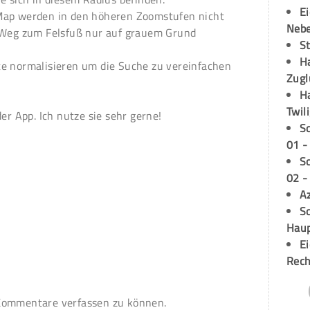
E
Map werden in den höheren Zoomstufen nicht
Neb
r Weg zum Felsfuß nur auf grauem Grund
S
H
te normalisieren um die Suche zu vereinfachen
Zugl
H
Twil
der App. Ich nutze sie sehr gerne!
S
01 -
S
02 -
A
Sc
Hau
E
Rech
ommentare verfassen zu können.