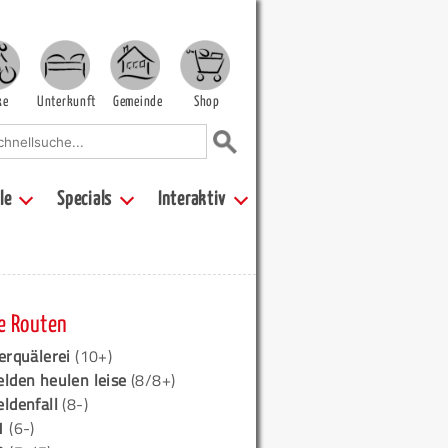
ke
Unterkunft
Gemeinde
Shop
le
Specials
Interaktiv
e Routen
erquälerei
(10+)
elden heulen leise
(8/8+)
eldenfall
(8-)
1
(6-)