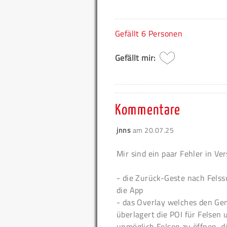
Gefällt
6 Personen
Gefällt mir:
Kommentare
jnns
am
20.07.25
Mir sind ein paar Fehler in Ver
- die Zurück-Geste nach Felss
die App
- das Overlay welches den Gen
überlagert die POI für Felsen u
unmöglich Felsen zu öffnen, di