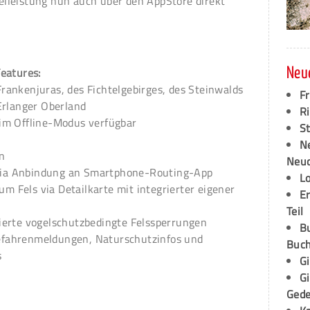
zelleistung nun auch über den AppStore direkt
eatures:
Neu
Frankenjuras, des Fichtelgebirges, des Steinwalds
F
Erlanger Oberland
Ri
 im Offline-Modus verfügbar
S
N
n
Neud
via Anbindung an Smartphone-Routing-App
L
m Fels via Detailkarte mit integrierter eigener
E
Teil
sierte vogelschutzbedingte Felssperrungen
B
Gefahrenmeldungen, Naturschutzinfos und
Buch
s
G
G
Ged