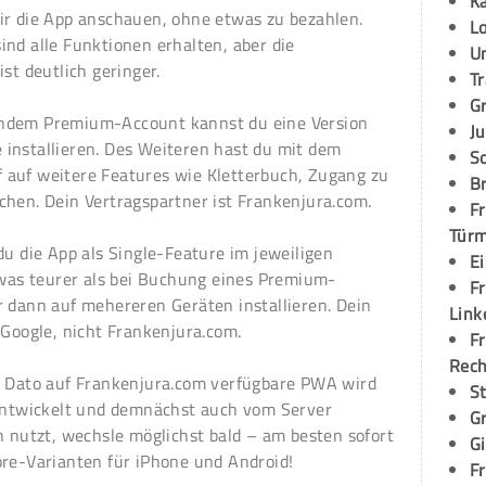
K
ir die App anschauen, ohne etwas zu bezahlen.
L
nd alle Funktionen erhalten, aber die
U
st deutlich geringer.
T
G
ndem Premium-Account kannst du eine Version
Ju
installieren. Des Weiteren hast du mit dem
S
 auf weitere Features wie Kletterbuch, Zugang zu
Br
chen. Dein Vertragspartner ist Frankenjura.com.
Fr
Tür
u die App als Single-Feature im jeweiligen
E
etwas teurer als bei Buchung eines Premium-
Fr
r dann auf mehereren Geräten installieren. Dein
Link
 Google, nicht Frankenjura.com.
Fr
Rec
s Dato auf Frankenjura.com verfügbare PWA wird
S
 entwickelt und demnächst auch vom Server
G
h nutzt, wechsle möglichst bald – am besten sofort
G
ore-Varianten für iPhone und Android!
Fr