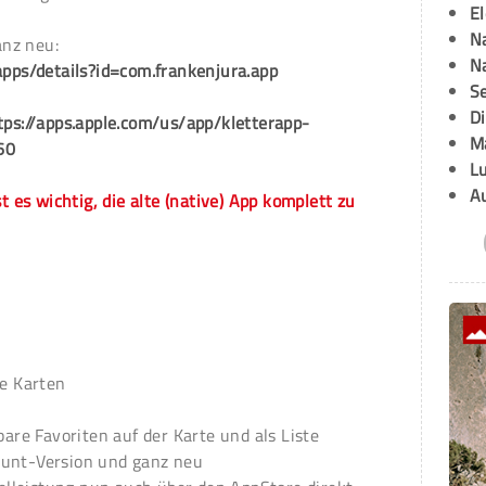
E
Na
nz neu:
Na
apps/details?id=com.frankenjura.app
Se
D
tps://apps.apple.com/us/app/kletterapp-
M
60
L
A
st es wichtig, die alte (native) App komplett zu
e Karten
are Favoriten auf der Karte und als Liste
unt-Version und ganz neu