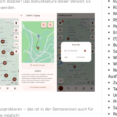
ich stabiler! Das Bonusfeature dieser Version: Es
R
 werden.
R
R
R
P
E
(?
B
S
W
W
N
Ausf
Z
T
U
P
S
usprobieren – das ist in der Demoversion auch für
R
s möglich!