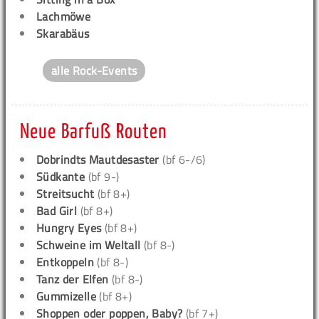
Lachmöwe
Skarabäus
alle Rock-Events
Neue Barfuß Routen
Dobrindts Mautdesaster
(bf 6-/6)
Südkante
(bf 9-)
Streitsucht
(bf 8+)
Bad Girl
(bf 8+)
Hungry Eyes
(bf 8+)
Schweine im Weltall
(bf 8-)
Entkoppeln
(bf 8-)
Tanz der Elfen
(bf 8-)
Gummizelle
(bf 8+)
Shoppen oder poppen, Baby?
(bf 7+)