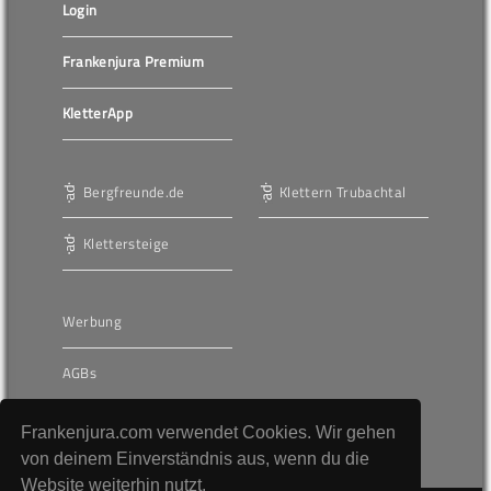
Login
Frankenjura Premium
KletterApp
Bergfreunde.de
Klettern Trubachtal
Klettersteige
Werbung
AGBs
Unser journalistischer
Frankenjura.com verwendet Cookies. Wir gehen
Anspruch
von deinem Einverständnis aus, wenn du die
Website weiterhin nutzt.