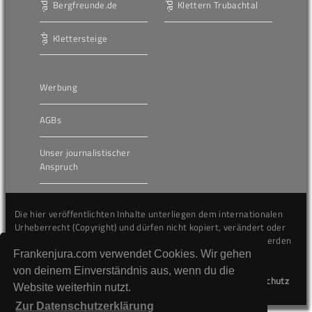
Bergfreunde.de
Klettern Trubachtal
Klettersteige
Werbung
AGBs
Unser journalistischer
Anspruch
Die hier veröffentlichten Inhalte unterliegen dem internationalen
Urheberrecht (Copyright) und dürfen nicht kopiert, verändert oder
unverändert wiederveröffentlicht werden. Gegen Verstöße werden
wir auf juristischem Wege vorgehen.
Frankenjura.com verwendet Cookies. Wir gehen
von deinem Einverständnis aus, wenn du die
Kontakt
Impressum
Datenschutz
Website weiterhin nutzt.
Zur Datenschutzerklärung