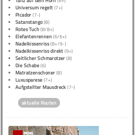
Tanz auf dem Horn
(6+)
Universum regelt
(7+)
Picador
(7-)
Satanstango
(8)
Rotes Tuch
(8/8+)
Elefantenrennen
(6/6+)
Nadelkissenriss
(8+/9-)
Nadelkissenriss direkt
(9+)
Seitlicher Schmarotzer
(8)
Die Schabe
(6)
Matratzenschoner
(8)
Luxusparese
(7+)
Aufgstellter Mausdreck
(7-)
aktuelle Routen