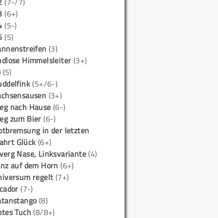
2
(7-/7)
3
(6+)
4
(5-)
5
(5)
annenstreifen
(3)
ndlose Himmelsleiter
(3+)
)
(5)
uddelfink
(5+/6-)
achsensausen
(3+)
eg nach Hause
(6-)
eg zum Bier
(6-)
otbremsung in der letzten
ahrt Glück
(6+)
werg Nase, Linksvariante
(4)
anz auf dem Horn
(6+)
niversum regelt
(7+)
icador
(7-)
atanstango
(8)
otes Tuch
(8/8+)