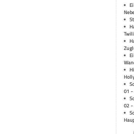
E
Neb
S
H
Twil
H
Zugl
E
Wan
H
Holl
S
01 -
S
02 -
Sc
Hau