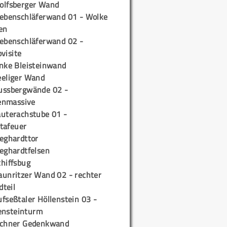
olfsberger Wand
iebenschläferwand 01 - Wolke
en
iebenschläferwand 02 -
pvisite
inke Bleisteinwand
eeliger Wand
ussbergwände 02 -
enmassive
auterachstube 01 -
tafeuer
ieghardttor
ieghardtfelsen
chiffsbug
aunritzer Wand 02 - rechter
teil
fseßtaler Höllenstein 03 -
ensteinturm
ichner Gedenkwand