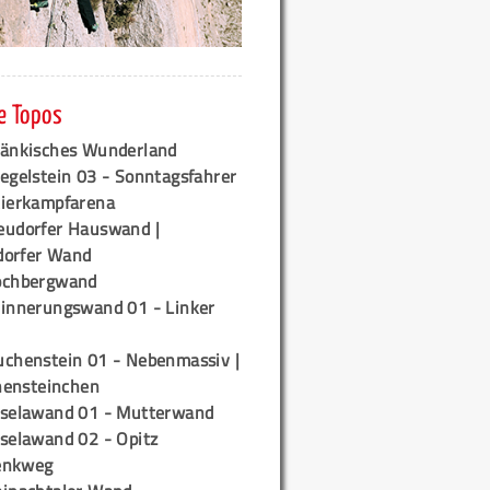
e Topos
ränkisches Wunderland
egelstein 03 - Sonntagsfahrer
tierkampfarena
eudorfer Hauswand |
orfer Wand
ochbergwand
rinnerungswand 01 - Linker
uchenstein 01 - Nebenmassiv |
ensteinchen
iselawand 01 - Mutterwand
iselawand 02 - Opitz
enkweg