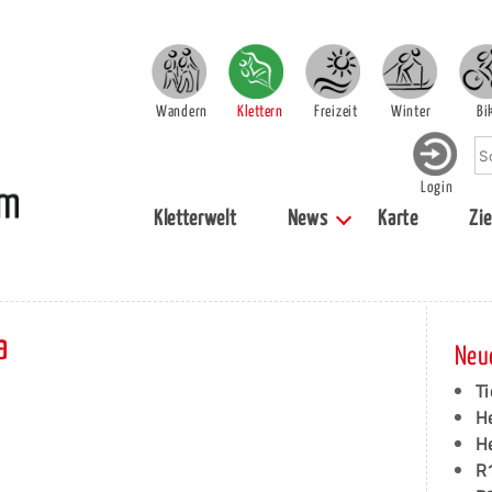
Wandern
Klettern
Freizeit
Winter
Bi
Login
Kletterwelt
News
Karte
Zie
a
Neu
Ti
H
H
R