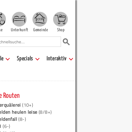
ke
Unterkunft
Gemeinde
Shop
le
Specials
Interaktiv
e Routen
erquälerei
(10+)
elden heulen leise
(8/8+)
eldenfall
(8-)
1
(6-)