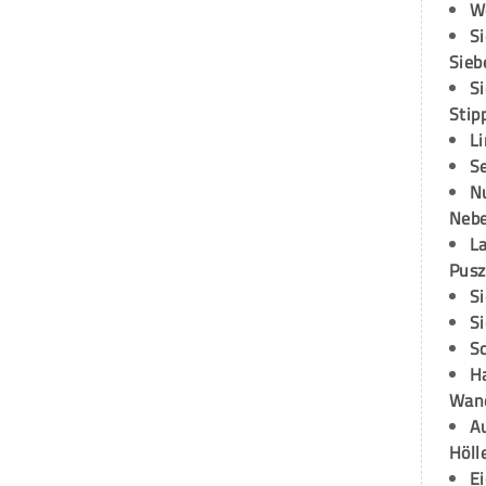
W
S
Sieb
S
Stip
L
S
N
Neb
L
Pusz
S
S
S
H
Wand
Au
Höll
E