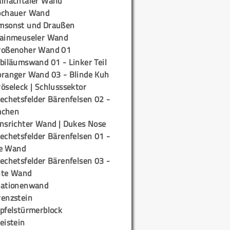
ainachtaler Wand
ochauer Wand
msonst und Draußen
rainmeuseler Wand
roßenoher Wand 01
biläumswand 01 - Linker Teil
oranger Wand 03 - Blinde Kuh
öseleck | Schlusssektor
echetsfelder Bärenfelsen 02 -
mchen
insrichter Wand | Dukes Nose
echetsfelder Bärenfelsen 01 -
e Wand
echetsfelder Bärenfelsen 03 -
hte Wand
tationenwand
renzstein
ipfelstürmerblock
eistein