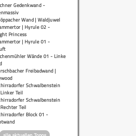
ichner Gedenkwand -
enmassiv
töppacher Wand | Waldjuwel
ammertor | Hyrule 02 -
ight Princess
ammertor | Hyrule 01 -
uft
ichenmühler Wände 01 - Linke
d
irschbacher Freibadwand |
ywood
chirradorfer Schwalbenstein
 Linker Teil
chirradorfer Schwalbenstein
 Rechter Teil
hirradorfer Block 01 -
ptwand
alle aktuellen Topos