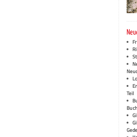
Neu
F
Ri
S
N
Neud
L
E
Teil
B
Buch
G
G
Ged