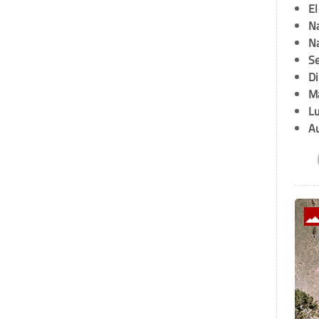
E
Na
Na
Se
D
M
L
A