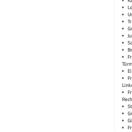
K
L
U
T
G
Ju
S
Br
Fr
Tür
E
Fr
Link
Fr
Rec
S
G
G
Fr