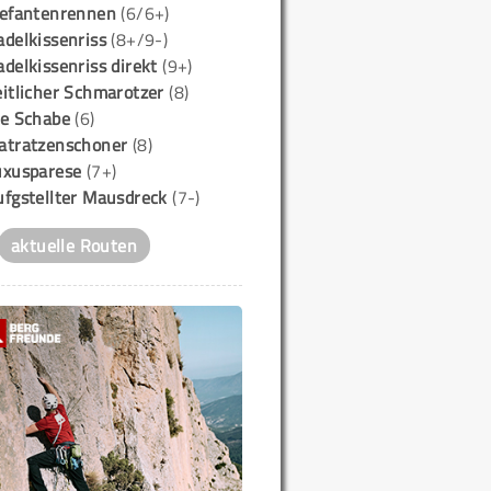
lefantenrennen
(6/6+)
delkissenriss
(8+/9-)
delkissenriss direkt
(9+)
itlicher Schmarotzer
(8)
ie Schabe
(6)
atratzenschoner
(8)
uxusparese
(7+)
ufgstellter Mausdreck
(7-)
aktuelle Routen