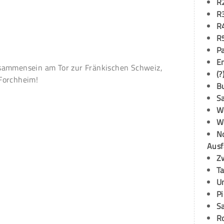
R
R
R
R
P
E
sammensein am Tor zur Fränkischen Schweiz,
(?
Forchheim!
B
S
W
W
N
Ausf
Z
T
U
P
S
R