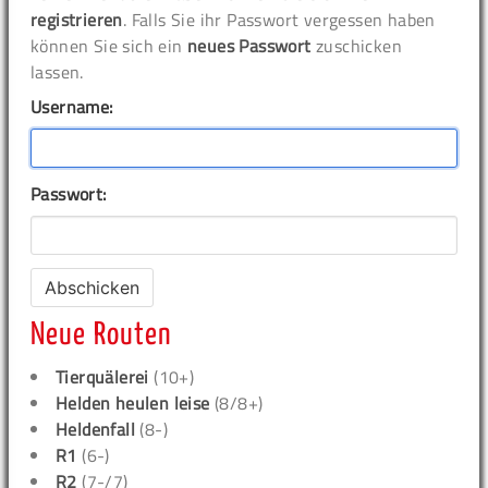
registrieren
. Falls Sie ihr Passwort vergessen haben
können Sie sich ein
neues Passwort
zuschicken
lassen.
Username:
Passwort:
Neue Routen
Tierquälerei
(10+)
Helden heulen leise
(8/8+)
Heldenfall
(8-)
R1
(6-)
R2
(7-/7)