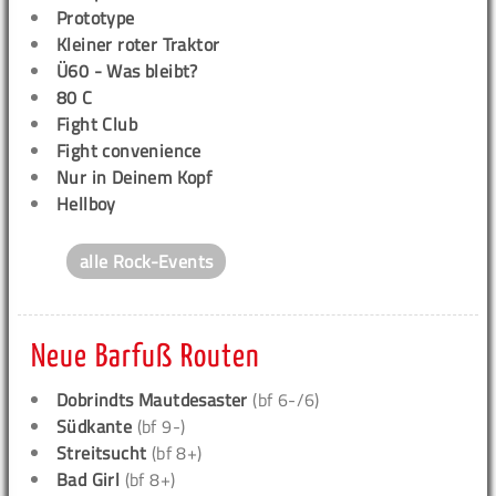
Prototype
Kleiner roter Traktor
Ü60 - Was bleibt?
80 C
Fight Club
Fight convenience
Nur in Deinem Kopf
Hellboy
alle Rock-Events
Neue Barfuß Routen
Dobrindts Mautdesaster
(bf 6-/6)
Südkante
(bf 9-)
Streitsucht
(bf 8+)
Bad Girl
(bf 8+)