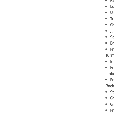
K
L
U
T
G
Ju
S
Br
Fr
Tür
E
Fr
Link
Fr
Rec
S
G
G
Fr