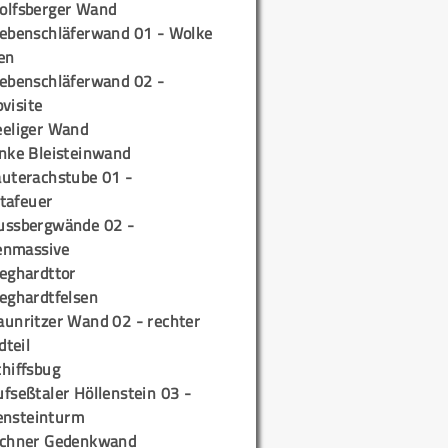
olfsberger Wand
iebenschläferwand 01 - Wolke
en
iebenschläferwand 02 -
pvisite
eeliger Wand
inke Bleisteinwand
auterachstube 01 -
tafeuer
ussbergwände 02 -
enmassive
ieghardttor
ieghardtfelsen
aunritzer Wand 02 - rechter
teil
chiffsbug
fseßtaler Höllenstein 03 -
ensteinturm
ichner Gedenkwand