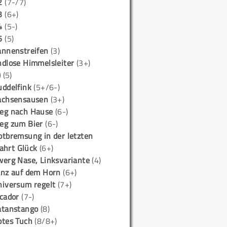
2
(7-/7)
3
(6+)
4
(5-)
5
(5)
annenstreifen
(3)
ndlose Himmelsleiter
(3+)
)
(5)
uddelfink
(5+/6-)
achsensausen
(3+)
eg nach Hause
(6-)
eg zum Bier
(6-)
otbremsung in der letzten
ahrt Glück
(6+)
werg Nase, Linksvariante
(4)
anz auf dem Horn
(6+)
niversum regelt
(7+)
icador
(7-)
atanstango
(8)
otes Tuch
(8/8+)