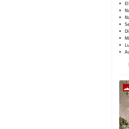
E
Na
Na
Se
D
M
L
A