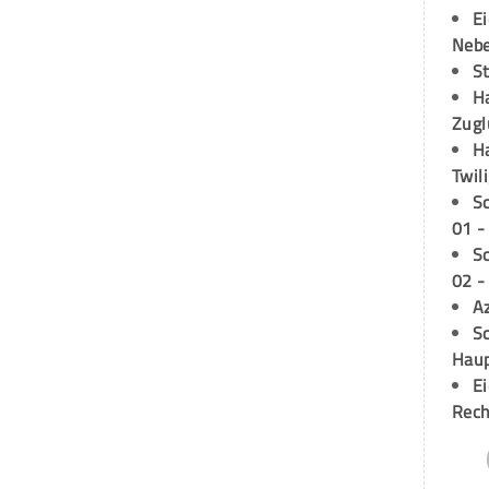
E
Neb
S
H
Zugl
H
Twil
S
01 -
S
02 -
A
Sc
Hau
E
Rech