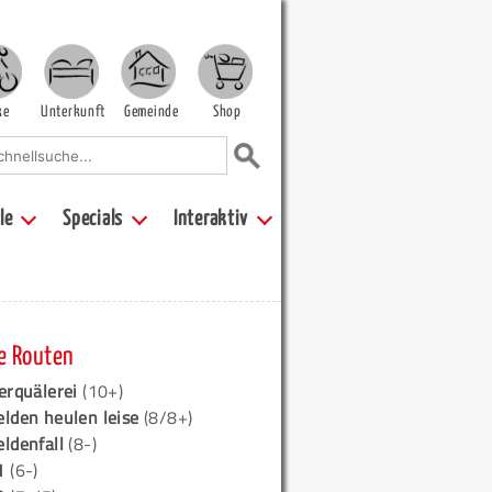
ke
Unterkunft
Gemeinde
Shop
le
Specials
Interaktiv
e Routen
erquälerei
(10+)
elden heulen leise
(8/8+)
eldenfall
(8-)
1
(6-)