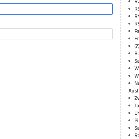
R
R
R
R
P
E
(?
B
S
W
W
N
Ausf
Z
T
U
P
S
R