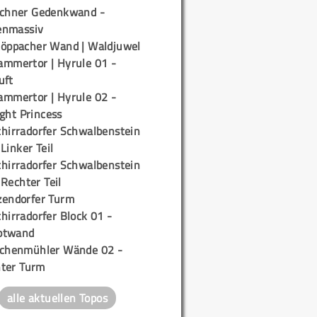
ichner Gedenkwand -
enmassiv
töppacher Wand | Waldjuwel
ammertor | Hyrule 01 -
uft
ammertor | Hyrule 02 -
ight Princess
chirradorfer Schwalbenstein
 Linker Teil
chirradorfer Schwalbenstein
 Rechter Teil
zendorfer Turm
hirradorfer Block 01 -
ptwand
ichenmühler Wände 02 -
ter Turm
alle aktuellen Topos