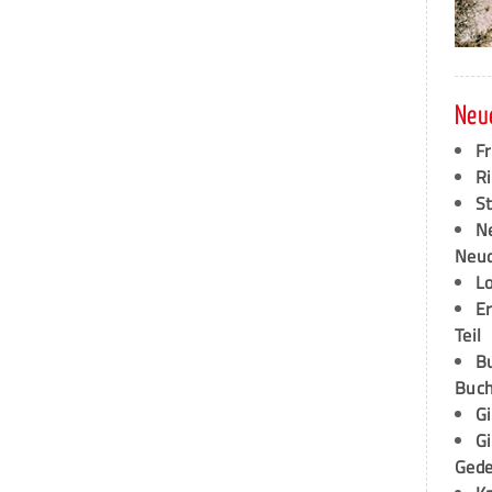
Neu
F
Ri
S
N
Neud
L
E
Teil
B
Buch
G
G
Ged