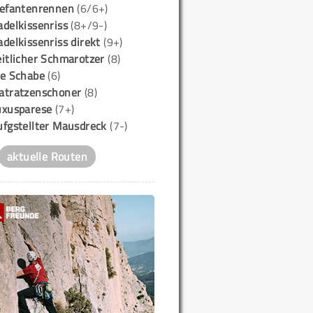
lefantenrennen
(6/6+)
delkissenriss
(8+/9-)
delkissenriss direkt
(9+)
itlicher Schmarotzer
(8)
ie Schabe
(6)
atratzenschoner
(8)
uxusparese
(7+)
ufgstellter Mausdreck
(7-)
aktuelle Routen