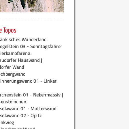
e Topos
ränkisches Wunderland
egelstein 03 - Sonntagsfahrer
tierkampfarena
eudorfer Hauswand |
orfer Wand
ochbergwand
rinnerungswand 01 - Linker
uchenstein 01 - Nebenmassiv |
ensteinchen
iselawand 01 - Mutterwand
iselawand 02 - Opitz
enkweg