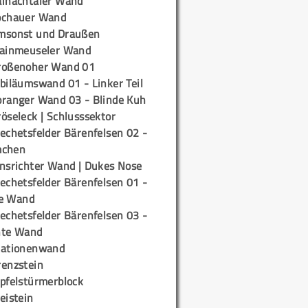
ainachtaler Wand
ochauer Wand
msonst und Draußen
rainmeuseler Wand
roßenoher Wand 01
biläumswand 01 - Linker Teil
oranger Wand 03 - Blinde Kuh
öseleck | Schlusssektor
echetsfelder Bärenfelsen 02 -
mchen
insrichter Wand | Dukes Nose
echetsfelder Bärenfelsen 01 -
e Wand
echetsfelder Bärenfelsen 03 -
hte Wand
tationenwand
renzstein
ipfelstürmerblock
eistein