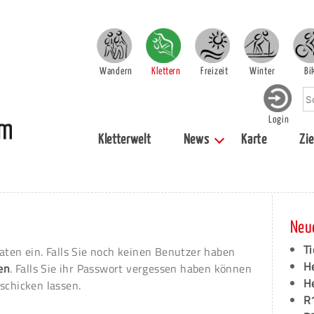
Wandern
Klettern
Freizeit
Winter
Bi
Login
Kletterwelt
News
Karte
Zie
Neu
Ti
aten ein. Falls Sie noch keinen Benutzer haben
H
ren
. Falls Sie ihr Passwort vergessen haben können
H
schicken lassen.
R