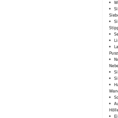
W
S
Sieb
S
Stip
S
L
L
Pusz
N
Neb
S
S
H
Wand
S
Au
Höll
E