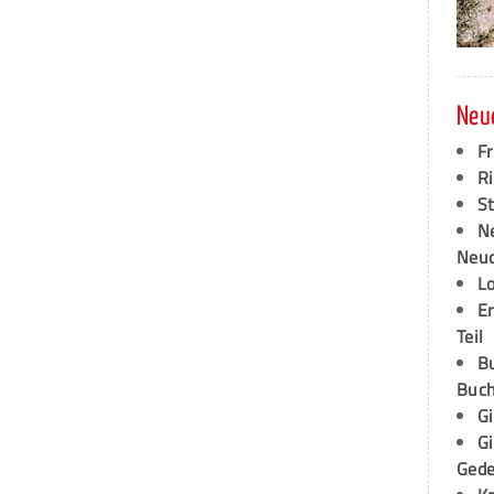
Neu
F
Ri
S
N
Neud
L
E
Teil
B
Buch
G
G
Ged