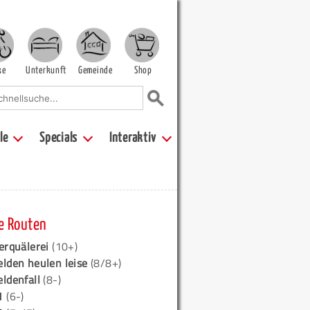
ke
Unterkunft
Gemeinde
Shop
le
Specials
Interaktiv
e Routen
erquälerei
(10+)
elden heulen leise
(8/8+)
eldenfall
(8-)
1
(6-)