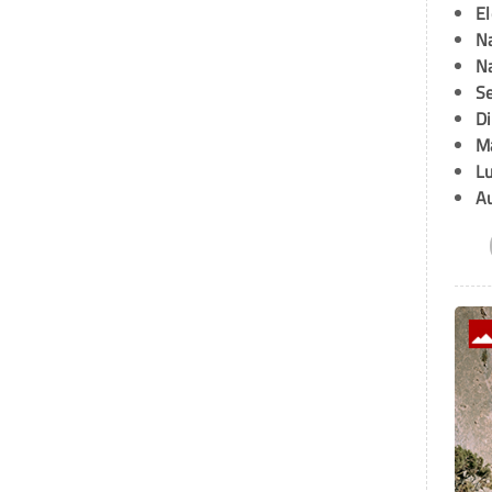
E
Na
Na
Se
D
M
L
A