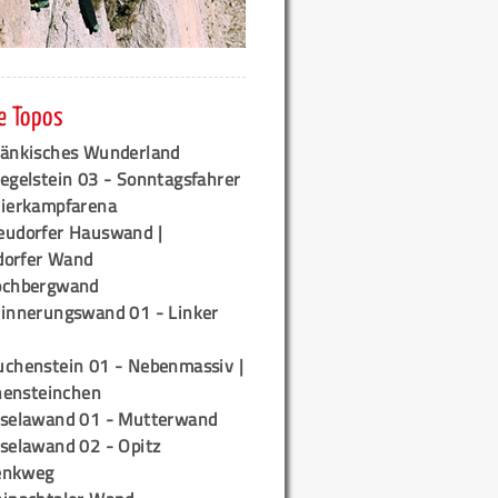
e Topos
ränkisches Wunderland
egelstein 03 - Sonntagsfahrer
tierkampfarena
eudorfer Hauswand |
orfer Wand
ochbergwand
rinnerungswand 01 - Linker
uchenstein 01 - Nebenmassiv |
ensteinchen
iselawand 01 - Mutterwand
iselawand 02 - Opitz
enkweg