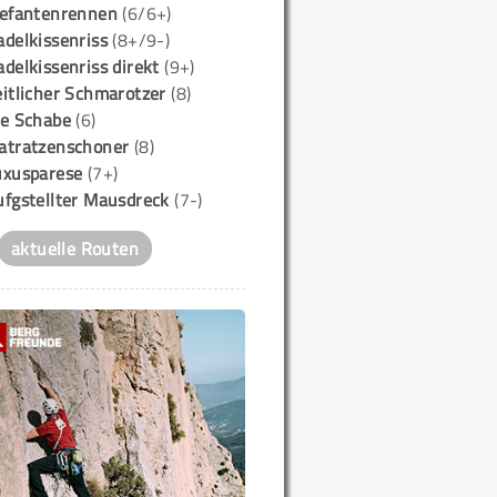
lefantenrennen
(6/6+)
delkissenriss
(8+/9-)
delkissenriss direkt
(9+)
itlicher Schmarotzer
(8)
ie Schabe
(6)
atratzenschoner
(8)
uxusparese
(7+)
ufgstellter Mausdreck
(7-)
aktuelle Routen