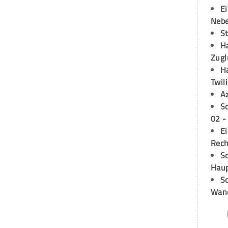
E
Neb
S
H
Zugl
H
Twil
A
S
02 -
E
Rech
Sc
Hau
Sc
Wand