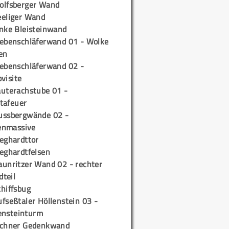
olfsberger Wand
eeliger Wand
inke Bleisteinwand
iebenschläferwand 01 - Wolke
en
iebenschläferwand 02 -
pvisite
auterachstube 01 -
tafeuer
ussbergwände 02 -
enmassive
ieghardttor
ieghardtfelsen
aunritzer Wand 02 - rechter
teil
chiffsbug
fseßtaler Höllenstein 03 -
ensteinturm
ichner Gedenkwand