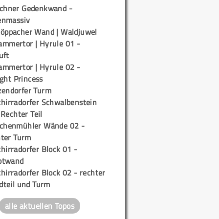
ichner Gedenkwand -
enmassiv
töppacher Wand | Waldjuwel
ammertor | Hyrule 01 -
uft
ammertor | Hyrule 02 -
ight Princess
zendorfer Turm
chirradorfer Schwalbenstein
 Rechter Teil
ichenmühler Wände 02 -
ter Turm
hirradorfer Block 01 -
ptwand
hirradorfer Block 02 - rechter
teil und Turm
alle aktuellen Topos