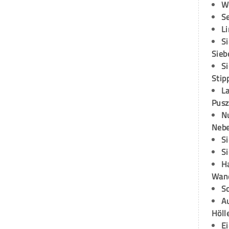
W
S
L
S
Sieb
S
Stip
L
Pusz
N
Neb
S
S
H
Wand
S
Au
Höll
E