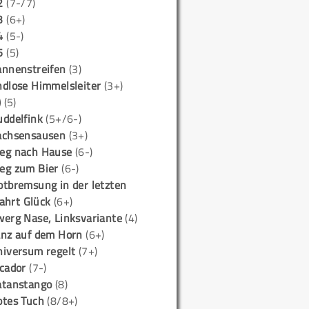
2
(7-/7)
3
(6+)
4
(5-)
5
(5)
annenstreifen
(3)
ndlose Himmelsleiter
(3+)
)
(5)
uddelfink
(5+/6-)
achsensausen
(3+)
eg nach Hause
(6-)
eg zum Bier
(6-)
otbremsung in der letzten
ahrt Glück
(6+)
werg Nase, Linksvariante
(4)
anz auf dem Horn
(6+)
niversum regelt
(7+)
icador
(7-)
atanstango
(8)
otes Tuch
(8/8+)