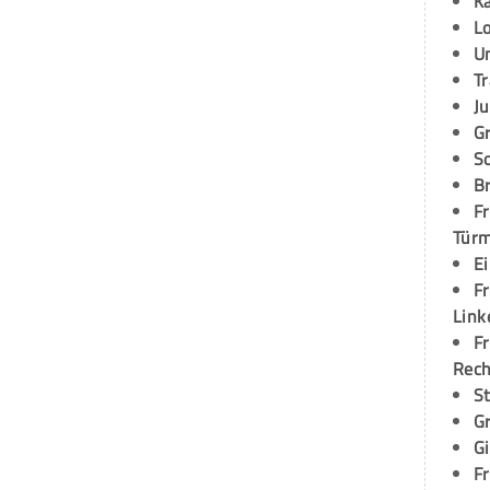
K
L
U
T
Ju
G
S
Br
Fr
Tür
E
Fr
Link
Fr
Rec
S
G
G
Fr