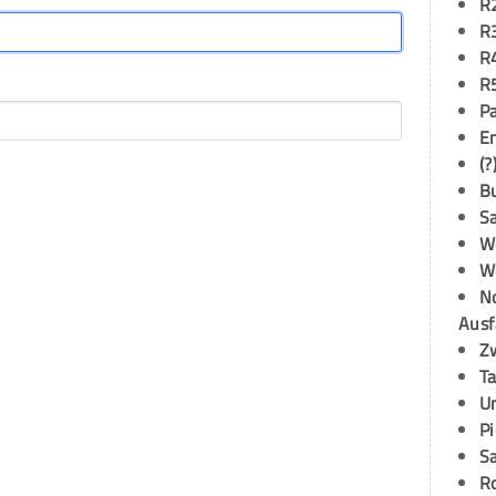
R
R
R
R
P
E
(?
B
S
W
W
N
Ausf
Z
T
U
P
S
R