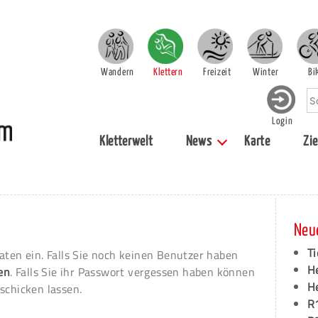
Wandern
Klettern
Freizeit
Winter
Bi
Login
Kletterwelt
News
Karte
Zie
Neu
Ti
aten ein. Falls Sie noch keinen Benutzer haben
H
ren
. Falls Sie ihr Passwort vergessen haben können
H
schicken lassen.
R