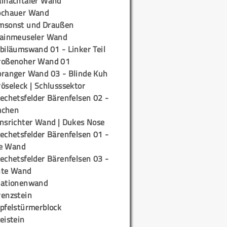
ainachtaler Wand
ochauer Wand
msonst und Draußen
rainmeuseler Wand
biläumswand 01 - Linker Teil
roßenoher Wand 01
oranger Wand 03 - Blinde Kuh
öseleck | Schlusssektor
echetsfelder Bärenfelsen 02 -
mchen
insrichter Wand | Dukes Nose
echetsfelder Bärenfelsen 01 -
e Wand
echetsfelder Bärenfelsen 03 -
hte Wand
tationenwand
renzstein
ipfelstürmerblock
eistein