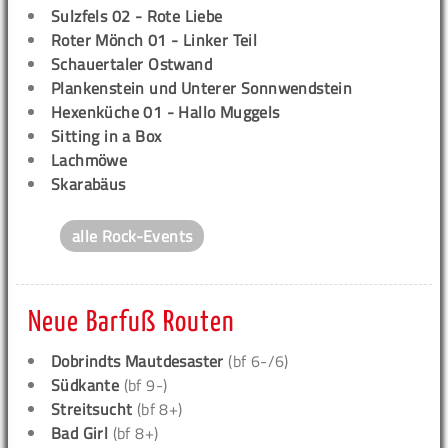
Sulzfels 02 - Rote Liebe
Roter Mönch 01 - Linker Teil
Schauertaler Ostwand
Plankenstein und Unterer Sonnwendstein
Hexenküche 01 - Hallo Muggels
Sitting in a Box
Lachmöwe
Skarabäus
alle Rock-Events
Neue Barfuß Routen
Dobrindts Mautdesaster
(bf 6-/6)
Südkante
(bf 9-)
Streitsucht
(bf 8+)
Bad Girl
(bf 8+)