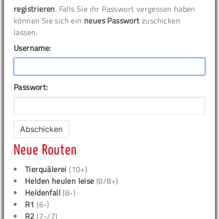
registrieren
. Falls Sie ihr Passwort vergessen haben
können Sie sich ein
neues Passwort
zuschicken
lassen.
Username:
Passwort:
Neue Routen
Tierquälerei
(10+)
Helden heulen leise
(8/8+)
Heldenfall
(8-)
R1
(6-)
R2
(7-/7)