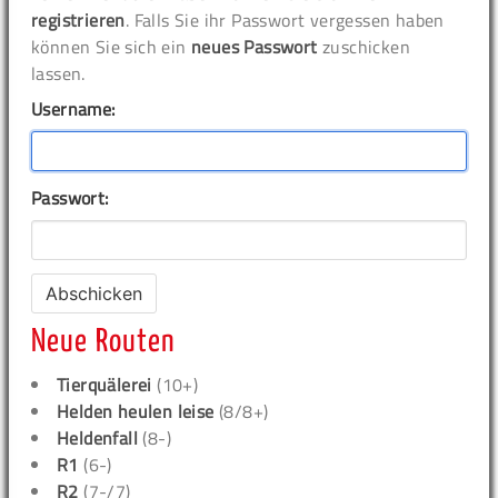
registrieren
. Falls Sie ihr Passwort vergessen haben
können Sie sich ein
neues Passwort
zuschicken
lassen.
Username:
Passwort:
Neue Routen
Tierquälerei
(10+)
Helden heulen leise
(8/8+)
Heldenfall
(8-)
R1
(6-)
R2
(7-/7)