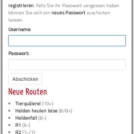
registrieren
. Falls Sie ihr Passwort vergessen haben
können Sie sich ein
neues Passwort
zuschicken
lassen.
Username:
Passwort:
Neue Routen
Tierquälerei
(10+)
Helden heulen leise
(8/8+)
Heldenfall
(8-)
R1
(6-)
R2
(7-/7)