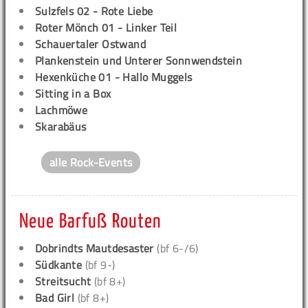
Sulzfels 02 - Rote Liebe
Roter Mönch 01 - Linker Teil
Schauertaler Ostwand
Plankenstein und Unterer Sonnwendstein
Hexenküche 01 - Hallo Muggels
Sitting in a Box
Lachmöwe
Skarabäus
alle Rock-Events
Neue Barfuß Routen
Dobrindts Mautdesaster
(bf 6-/6)
Südkante
(bf 9-)
Streitsucht
(bf 8+)
Bad Girl
(bf 8+)