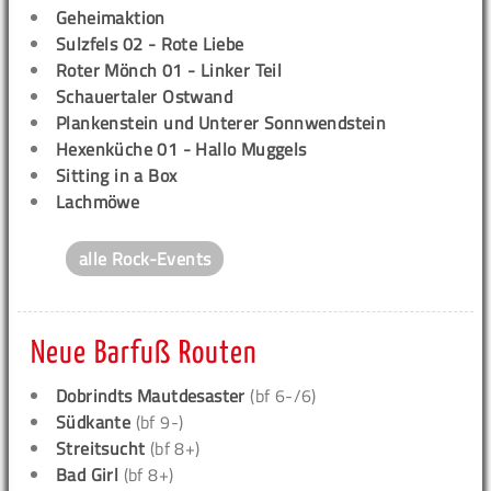
Geheimaktion
Sulzfels 02 - Rote Liebe
Roter Mönch 01 - Linker Teil
Schauertaler Ostwand
Plankenstein und Unterer Sonnwendstein
Hexenküche 01 - Hallo Muggels
Sitting in a Box
Lachmöwe
alle Rock-Events
Neue Barfuß Routen
Dobrindts Mautdesaster
(bf 6-/6)
Südkante
(bf 9-)
Streitsucht
(bf 8+)
Bad Girl
(bf 8+)