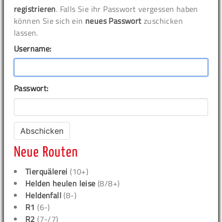
registrieren
. Falls Sie ihr Passwort vergessen haben
können Sie sich ein
neues Passwort
zuschicken
lassen.
Username:
Passwort:
Neue Routen
Tierquälerei
(10+)
Helden heulen leise
(8/8+)
Heldenfall
(8-)
R1
(6-)
R2
(7-/7)