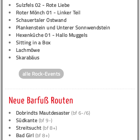
Sulzfels 02 - Rote Liebe
Roter Mönch 01 - Linker Teil
Schauertaler Ostwand
Plankenstein und Unterer Sonnwendstein
Hexenküche 01 - Hallo Muggels
Sitting in a Box
Lachmöwe
Skarabäus
alle Rock-Events
Neue Barfuß Routen
Dobrindts Mautdesaster
(bf 6-/6)
Südkante
(bf 9-)
Streitsucht
(bf 8+)
Bad Girl
(bf 8+)