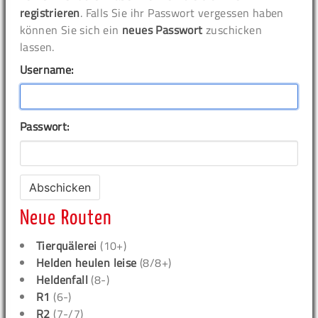
registrieren
. Falls Sie ihr Passwort vergessen haben
können Sie sich ein
neues Passwort
zuschicken
lassen.
Username:
Passwort:
Neue Routen
Tierquälerei
(10+)
Helden heulen leise
(8/8+)
Heldenfall
(8-)
R1
(6-)
R2
(7-/7)