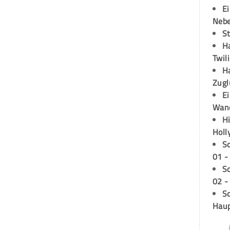
E
Neb
S
H
Twil
H
Zugl
E
Wan
H
Holl
S
01 -
S
02 -
Sc
Hau