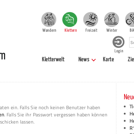
Wandern
Klettern
Freizeit
Winter
Bi
Login
Kletterwelt
News
Karte
Zie
Neu
Ti
aten ein. Falls Sie noch keinen Benutzer haben
H
ren
. Falls Sie ihr Passwort vergessen haben können
H
schicken lassen.
R