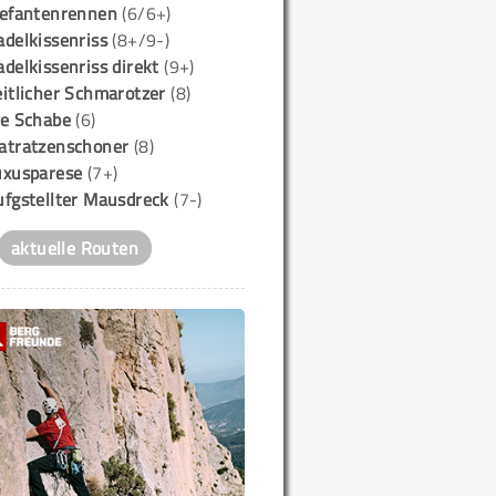
lefantenrennen
(6/6+)
delkissenriss
(8+/9-)
delkissenriss direkt
(9+)
itlicher Schmarotzer
(8)
ie Schabe
(6)
atratzenschoner
(8)
uxusparese
(7+)
ufgstellter Mausdreck
(7-)
aktuelle Routen