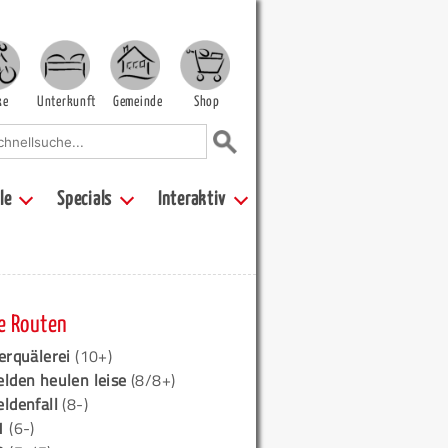
ke
Unterkunft
Gemeinde
Shop
le
Specials
Interaktiv
e Routen
erquälerei
(10+)
elden heulen leise
(8/8+)
eldenfall
(8-)
1
(6-)