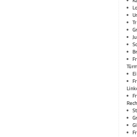
K
L
U
T
G
Ju
S
Br
Fr
Tür
E
Fr
Link
Fr
Rec
S
G
G
Fr