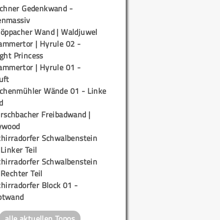
ichner Gedenkwand -
enmassiv
töppacher Wand | Waldjuwel
ammertor | Hyrule 02 -
ight Princess
ammertor | Hyrule 01 -
uft
ichenmühler Wände 01 - Linke
d
irschbacher Freibadwand |
ywood
chirradorfer Schwalbenstein
 Linker Teil
chirradorfer Schwalbenstein
 Rechter Teil
hirradorfer Block 01 -
ptwand
alle aktuellen Topos