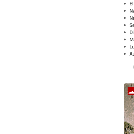
E
Na
Na
Se
D
M
L
A