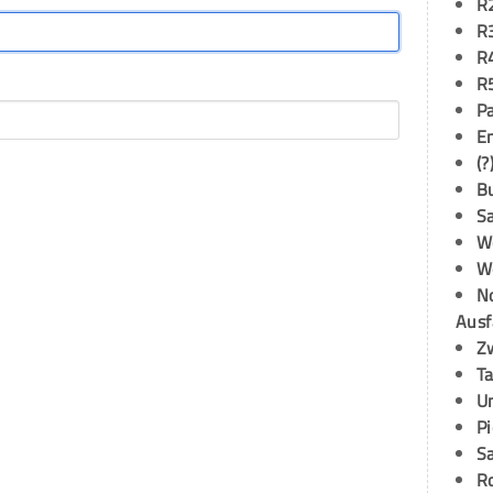
R
R
R
R
P
E
(?
B
S
W
W
N
Ausf
Z
T
U
P
S
R