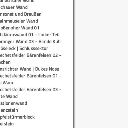
ainachtaler Wand
ochauer Wand
msonst und Draußen
rainmeuseler Wand
roßenoher Wand 01
biläumswand 01 - Linker Teil
oranger Wand 03 - Blinde Kuh
öseleck | Schlusssektor
echetsfelder Bärenfelsen 02 -
mchen
insrichter Wand | Dukes Nose
echetsfelder Bärenfelsen 01 -
e Wand
echetsfelder Bärenfelsen 03 -
hte Wand
tationenwand
renzstein
ipfelstürmerblock
eistein