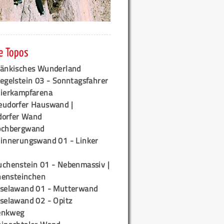
e Topos
ränkisches Wunderland
egelstein 03 - Sonntagsfahrer
tierkampfarena
eudorfer Hauswand |
orfer Wand
ochbergwand
rinnerungswand 01 - Linker
uchenstein 01 - Nebenmassiv |
ensteinchen
iselawand 01 - Mutterwand
iselawand 02 - Opitz
enkweg