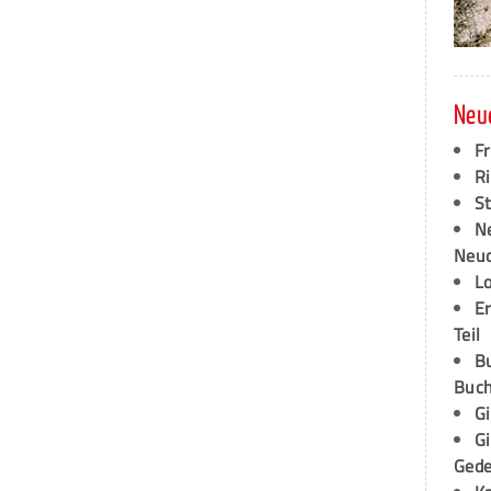
Neu
F
Ri
S
N
Neud
L
E
Teil
B
Buch
G
G
Ged