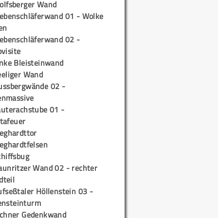
olfsberger Wand
iebenschläferwand 01 - Wolke
en
iebenschläferwand 02 -
pvisite
inke Bleisteinwand
eeliger Wand
ussbergwände 02 -
enmassive
auterachstube 01 -
tafeuer
ieghardttor
ieghardtfelsen
chiffsbug
aunritzer Wand 02 - rechter
teil
fseßtaler Höllenstein 03 -
ensteinturm
ichner Gedenkwand