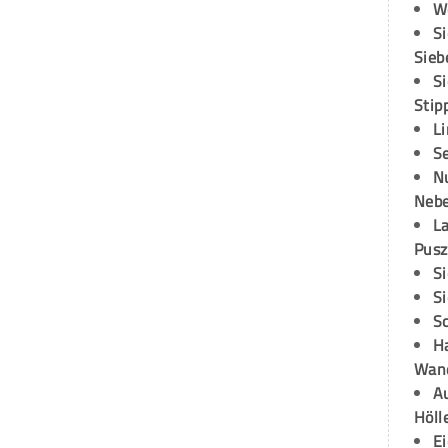
W
S
Sieb
S
Stip
L
S
N
Neb
L
Pusz
S
S
S
H
Wand
Au
Höll
E