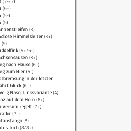
2
(7-/7)
3
(6+)
4
(5-)
5
(5)
annenstreifen
(3)
ndlose Himmelsleiter
(3+)
)
(5)
uddelfink
(5+/6-)
achsensausen
(3+)
eg nach Hause
(6-)
eg zum Bier
(6-)
otbremsung in der letzten
ahrt Glück
(6+)
werg Nase, Linksvariante
(4)
anz auf dem Horn
(6+)
niversum regelt
(7+)
icador
(7-)
atanstango
(8)
otes Tuch
(8/8+)