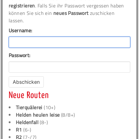
registrieren
. Falls Sie ihr Passwort vergessen haben
können Sie sich ein
neues Passwort
zuschicken
lassen.
Username:
Passwort:
Neue Routen
Tierquälerei
(10+)
Helden heulen leise
(8/8+)
Heldenfall
(8-)
R1
(6-)
R2
(7-/7)