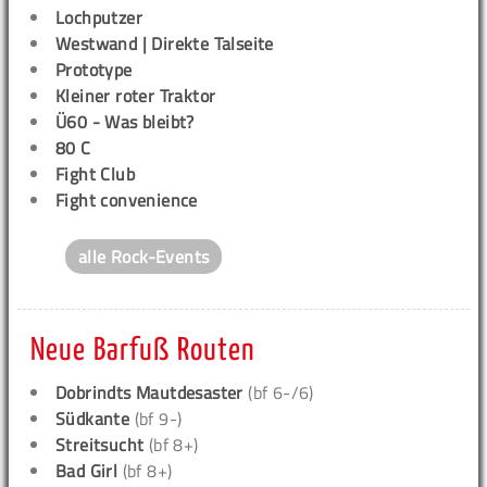
Lochputzer
Westwand | Direkte Talseite
Prototype
Kleiner roter Traktor
Ü60 - Was bleibt?
80 C
Fight Club
Fight convenience
alle Rock-Events
Neue Barfuß Routen
Dobrindts Mautdesaster
(bf 6-/6)
Südkante
(bf 9-)
Streitsucht
(bf 8+)
Bad Girl
(bf 8+)