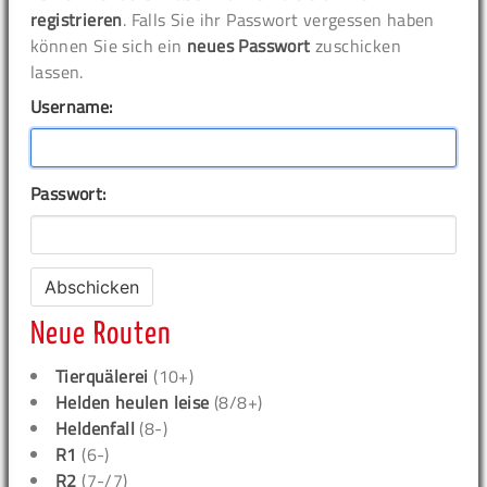
registrieren
. Falls Sie ihr Passwort vergessen haben
können Sie sich ein
neues Passwort
zuschicken
lassen.
Username:
Passwort:
Neue Routen
Tierquälerei
(10+)
Helden heulen leise
(8/8+)
Heldenfall
(8-)
R1
(6-)
R2
(7-/7)