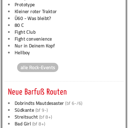
Prototype
Kleiner roter Traktor
Ü60 - Was bleibt?
80 C
Fight Club
Fight convenience
Nur in Deinem Kopf
Hellboy
alle Rock-Events
Neue Barfuß Routen
Dobrindts Mautdesaster
(bf 6-/6)
Südkante
(bf 9-)
Streitsucht
(bf 8+)
Bad Girl
(bf 8+)