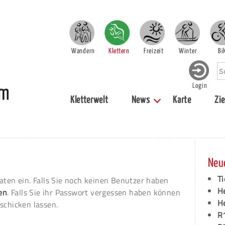
Wandern
Klettern
Freizeit
Winter
Bi
Login
Kletterwelt
News
Karte
Zie
Neu
Ti
aten ein. Falls Sie noch keinen Benutzer haben
H
ren
. Falls Sie ihr Passwort vergessen haben können
H
schicken lassen.
R