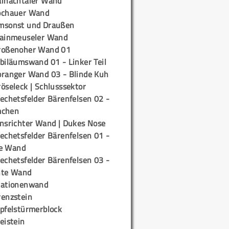
ainachtaler Wand
ochauer Wand
msonst und Draußen
rainmeuseler Wand
roßenoher Wand 01
biläumswand 01 - Linker Teil
oranger Wand 03 - Blinde Kuh
öseleck | Schlusssektor
echetsfelder Bärenfelsen 02 -
mchen
insrichter Wand | Dukes Nose
echetsfelder Bärenfelsen 01 -
e Wand
echetsfelder Bärenfelsen 03 -
hte Wand
tationenwand
renzstein
ipfelstürmerblock
eistein