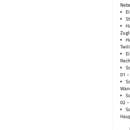
Neb
E
S
H
Zugl
H
Twil
E
Rech
S
01 -
Sc
Wand
S
02 -
Sc
Hau