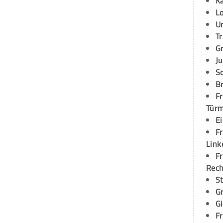
K
L
U
T
G
Ju
S
Br
Fr
Tür
E
Fr
Link
Fr
Rec
S
G
G
Fr