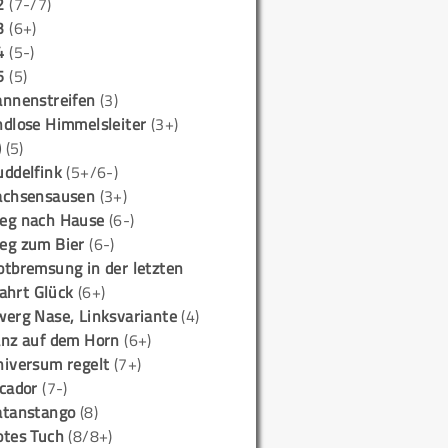
2
(7-/7)
3
(6+)
4
(5-)
5
(5)
annenstreifen
(3)
ndlose Himmelsleiter
(3+)
)
(5)
uddelfink
(5+/6-)
achsensausen
(3+)
eg nach Hause
(6-)
eg zum Bier
(6-)
otbremsung in der letzten
ahrt Glück
(6+)
werg Nase, Linksvariante
(4)
anz auf dem Horn
(6+)
niversum regelt
(7+)
icador
(7-)
atanstango
(8)
otes Tuch
(8/8+)