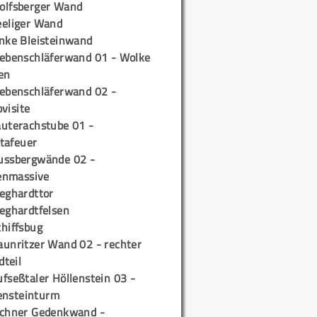
olfsberger Wand
eeliger Wand
inke Bleisteinwand
iebenschläferwand 01 - Wolke
en
iebenschläferwand 02 -
pvisite
auterachstube 01 -
tafeuer
ussbergwände 02 -
enmassive
ieghardttor
ieghardtfelsen
chiffsbug
aunritzer Wand 02 - rechter
teil
fseßtaler Höllenstein 03 -
ensteinturm
ichner Gedenkwand -