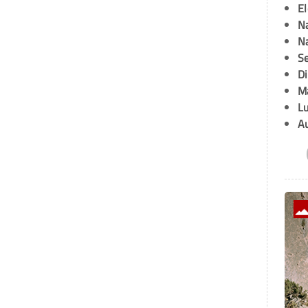
E
Na
Na
Se
D
M
L
A