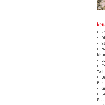
Neu
F
Ri
S
N
Neud
L
E
Teil
B
Buch
G
G
Ged