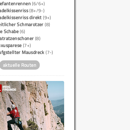
lefantenrennen
(6/6+)
delkissenriss
(8+/9-)
delkissenriss direkt
(9+)
itlicher Schmarotzer
(8)
ie Schabe
(6)
atratzenschoner
(8)
uxusparese
(7+)
ufgstellter Mausdreck
(7-)
aktuelle Routen