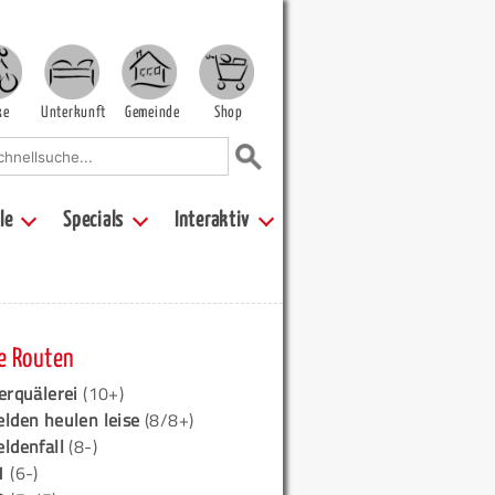
ke
Unterkunft
Gemeinde
Shop
le
Specials
Interaktiv
e Routen
erquälerei
(10+)
elden heulen leise
(8/8+)
eldenfall
(8-)
1
(6-)