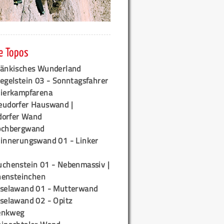
e Topos
ränkisches Wunderland
egelstein 03 - Sonntagsfahrer
tierkampfarena
eudorfer Hauswand |
orfer Wand
ochbergwand
rinnerungswand 01 - Linker
uchenstein 01 - Nebenmassiv |
ensteinchen
iselawand 01 - Mutterwand
iselawand 02 - Opitz
enkweg