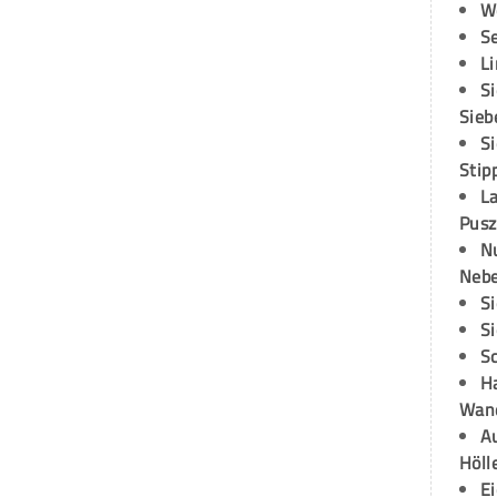
W
S
L
S
Sieb
S
Stip
L
Pusz
N
Neb
S
S
S
H
Wand
Au
Höll
E