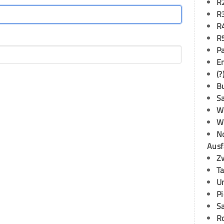
R
R
R
R
P
E
(?
B
S
W
W
N
Ausf
Z
T
U
P
S
R