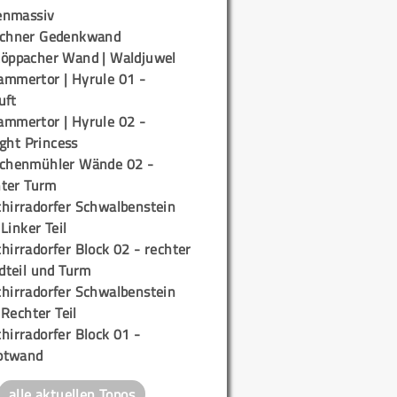
enmassiv
ichner Gedenkwand
töppacher Wand | Waldjuwel
ammertor | Hyrule 01 -
uft
ammertor | Hyrule 02 -
ight Princess
ichenmühler Wände 02 -
ter Turm
chirradorfer Schwalbenstein
 Linker Teil
hirradorfer Block 02 - rechter
teil und Turm
chirradorfer Schwalbenstein
 Rechter Teil
hirradorfer Block 01 -
ptwand
alle aktuellen Topos