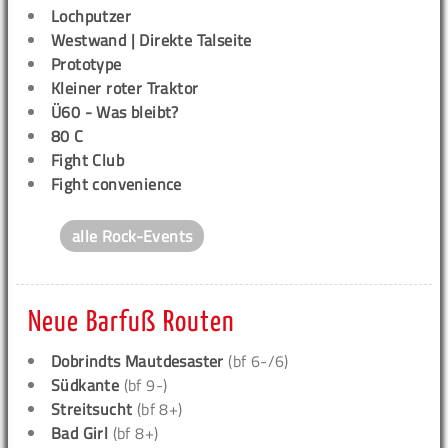
Lochputzer
Westwand | Direkte Talseite
Prototype
Kleiner roter Traktor
Ü60 - Was bleibt?
80 C
Fight Club
Fight convenience
alle Rock-Events
Neue Barfuß Routen
Dobrindts Mautdesaster
(bf 6-/6)
Südkante
(bf 9-)
Streitsucht
(bf 8+)
Bad Girl
(bf 8+)