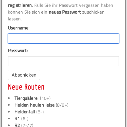
registrieren
. Falls Sie ihr Passwort vergessen haben
können Sie sich ein
neues Passwort
zuschicken
lassen.
Username:
Passwort:
Neue Routen
Tierquälerei
(10+)
Helden heulen leise
(8/8+)
Heldenfall
(8-)
R1
(6-)
R2
(7-/7)