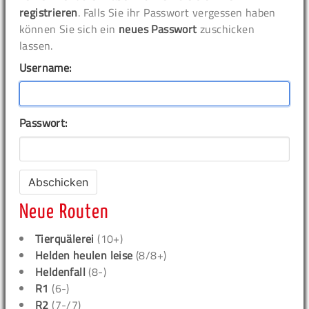
registrieren
. Falls Sie ihr Passwort vergessen haben
können Sie sich ein
neues Passwort
zuschicken
lassen.
Username:
Passwort:
Neue Routen
Tierquälerei
(10+)
Helden heulen leise
(8/8+)
Heldenfall
(8-)
R1
(6-)
R2
(7-/7)