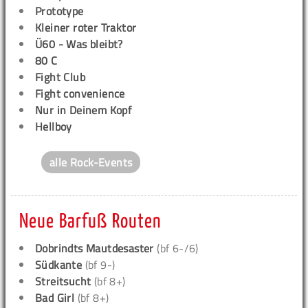
Prototype
Kleiner roter Traktor
Ü60 - Was bleibt?
80 C
Fight Club
Fight convenience
Nur in Deinem Kopf
Hellboy
alle Rock-Events
Neue Barfuß Routen
Dobrindts Mautdesaster
(bf 6-/6)
Südkante
(bf 9-)
Streitsucht
(bf 8+)
Bad Girl
(bf 8+)