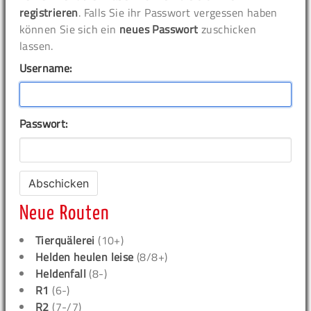
registrieren
. Falls Sie ihr Passwort vergessen haben
können Sie sich ein
neues Passwort
zuschicken
lassen.
Username:
Passwort:
Neue Routen
Tierquälerei
(10+)
Helden heulen leise
(8/8+)
Heldenfall
(8-)
R1
(6-)
R2
(7-/7)