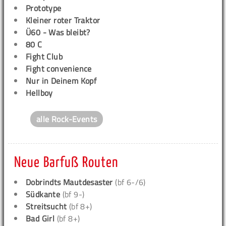
Prototype
Kleiner roter Traktor
Ü60 - Was bleibt?
80 C
Fight Club
Fight convenience
Nur in Deinem Kopf
Hellboy
alle Rock-Events
Neue Barfuß Routen
Dobrindts Mautdesaster
(bf 6-/6)
Südkante
(bf 9-)
Streitsucht
(bf 8+)
Bad Girl
(bf 8+)