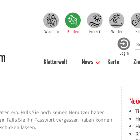
Wandern
Klettern
Freizeit
Winter
Bi
Login
Kletterwelt
News
Karte
Zie
Neu
Ti
aten ein. Falls Sie noch keinen Benutzer haben
H
ren
. Falls Sie ihr Passwort vergessen haben können
H
schicken lassen.
R