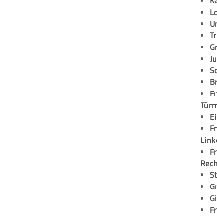
K
L
U
T
G
Ju
S
Br
Fr
Tür
E
Fr
Link
Fr
Rec
S
G
G
Fr