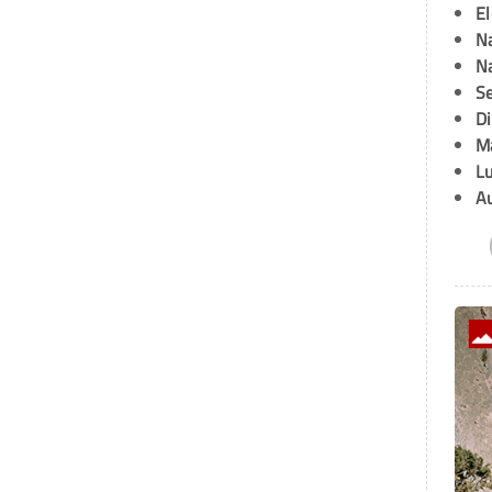
E
Na
Na
Se
D
M
L
A