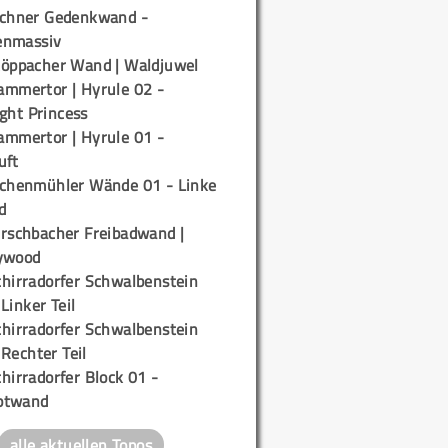
ichner Gedenkwand -
enmassiv
töppacher Wand | Waldjuwel
ammertor | Hyrule 02 -
ight Princess
ammertor | Hyrule 01 -
uft
ichenmühler Wände 01 - Linke
d
irschbacher Freibadwand |
ywood
chirradorfer Schwalbenstein
 Linker Teil
chirradorfer Schwalbenstein
 Rechter Teil
hirradorfer Block 01 -
ptwand
alle aktuellen Topos