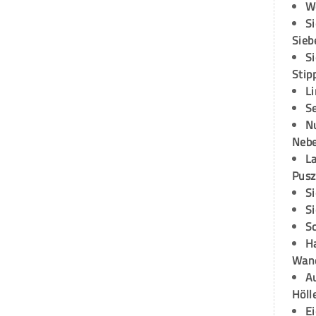
W
S
Sieb
S
Stip
L
S
N
Neb
L
Pusz
S
S
S
H
Wand
Au
Höll
E