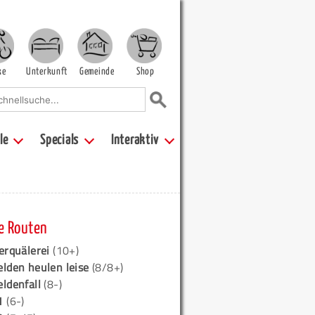
ke
Unterkunft
Gemeinde
Shop
le
Specials
Interaktiv
e Routen
erquälerei
(10+)
elden heulen leise
(8/8+)
eldenfall
(8-)
1
(6-)