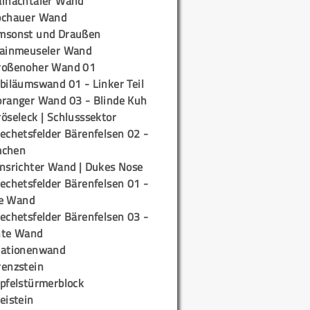
ainachtaler Wand
ochauer Wand
msonst und Draußen
rainmeuseler Wand
roßenoher Wand 01
biläumswand 01 - Linker Teil
oranger Wand 03 - Blinde Kuh
öseleck | Schlusssektor
echetsfelder Bärenfelsen 02 -
mchen
insrichter Wand | Dukes Nose
echetsfelder Bärenfelsen 01 -
e Wand
echetsfelder Bärenfelsen 03 -
hte Wand
tationenwand
renzstein
ipfelstürmerblock
eistein