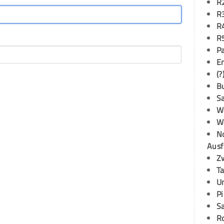
R
R
R
R
P
E
(?
B
S
W
W
N
Ausf
Z
T
U
P
S
R