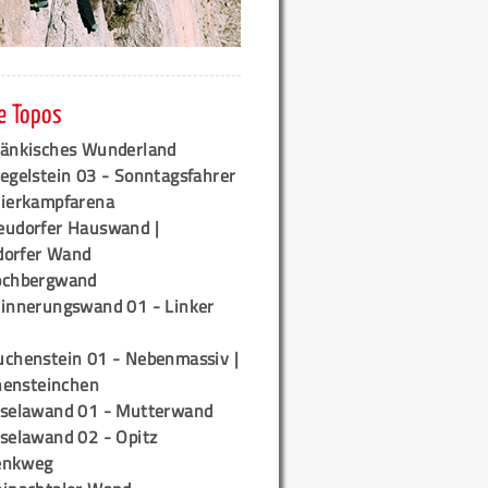
e Topos
ränkisches Wunderland
egelstein 03 - Sonntagsfahrer
tierkampfarena
eudorfer Hauswand |
orfer Wand
ochbergwand
rinnerungswand 01 - Linker
uchenstein 01 - Nebenmassiv |
ensteinchen
iselawand 01 - Mutterwand
iselawand 02 - Opitz
enkweg