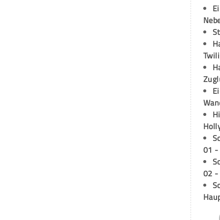
E
Neb
S
H
Twil
H
Zugl
E
Wan
H
Holl
S
01 -
S
02 -
Sc
Hau