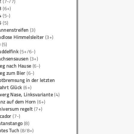
2
(7-/7)
3
(6+)
4
(5-)
5
(5)
annenstreifen
(3)
ndlose Himmelsleiter
(3+)
)
(5)
uddelfink
(5+/6-)
achsensausen
(3+)
eg nach Hause
(6-)
eg zum Bier
(6-)
otbremsung in der letzten
ahrt Glück
(6+)
werg Nase, Linksvariante
(4)
anz auf dem Horn
(6+)
niversum regelt
(7+)
icador
(7-)
atanstango
(8)
otes Tuch
(8/8+)