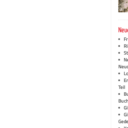
Neu
F
Ri
S
N
Neud
L
E
Teil
B
Buch
G
G
Ged