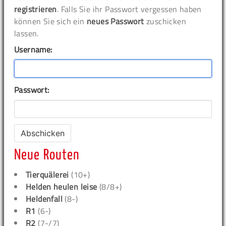
registrieren
. Falls Sie ihr Passwort vergessen haben
können Sie sich ein
neues Passwort
zuschicken
lassen.
Username:
Passwort:
Neue Routen
Tierquälerei
(10+)
Helden heulen leise
(8/8+)
Heldenfall
(8-)
R1
(6-)
R2
(7-/7)