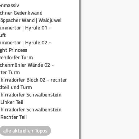
enmassiv
ichner Gedenkwand
töppacher Wand | Waldjuwel
ammertor | Hyrule 01 -
uft
ammertor | Hyrule 02 -
ight Princess
zendorfer Turm
ichenmühler Wände 02 -
ter Turm
hirradorfer Block 02 - rechter
teil und Turm
chirradorfer Schwalbenstein
 Linker Teil
chirradorfer Schwalbenstein
 Rechter Teil
alle aktuellen Topos