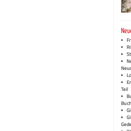
Neu
F
Ri
S
N
Neud
L
E
Teil
B
Buch
G
G
Ged