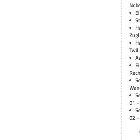
Neb
E
S
H
Zugl
H
Twil
A
E
Rech
Sc
Wand
S
01 -
S
02 -