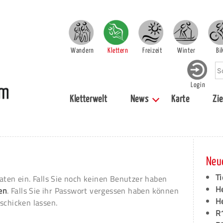
Wandern
Klettern
Freizeit
Winter
Bi
Login
Kletterwelt
News
Karte
Zie
Neu
Ti
aten ein. Falls Sie noch keinen Benutzer haben
H
ren
. Falls Sie ihr Passwort vergessen haben können
H
schicken lassen.
R