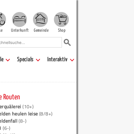
ke
Unterkunft
Gemeinde
Shop
le
Specials
Interaktiv
e Routen
erquälerei
(10+)
elden heulen leise
(8/8+)
eldenfall
(8-)
1
(6-)