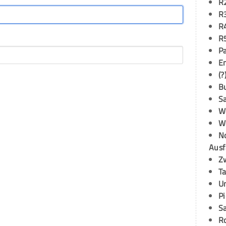
R
R
R
R
P
E
(?
B
S
W
W
N
Ausf
Z
T
U
P
S
R