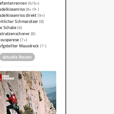
lefantenrennen
(6/6+)
delkissenriss
(8+/9-)
delkissenriss direkt
(9+)
itlicher Schmarotzer
(8)
ie Schabe
(6)
atratzenschoner
(8)
uxusparese
(7+)
ufgstellter Mausdreck
(7-)
aktuelle Routen