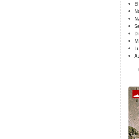
E
Na
Na
Se
D
M
L
A