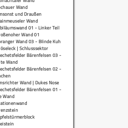
ainachtaler Wand
ochauer Wand
msonst und Draußen
rainmeuseler Wand
biläumswand 01 - Linker Teil
roßenoher Wand 01
oranger Wand 03 - Blinde Kuh
öseleck | Schlusssektor
echetsfelder Bärenfelsen 03 -
hte Wand
echetsfelder Bärenfelsen 02 -
mchen
insrichter Wand | Dukes Nose
echetsfelder Bärenfelsen 01 -
e Wand
tationenwand
renzstein
ipfelstürmerblock
eistein