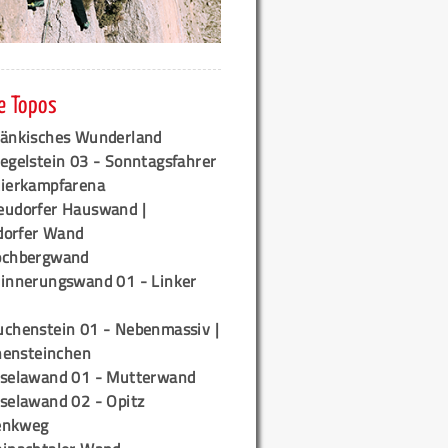
e Topos
ränkisches Wunderland
egelstein 03 - Sonntagsfahrer
tierkampfarena
eudorfer Hauswand |
orfer Wand
ochbergwand
rinnerungswand 01 - Linker
uchenstein 01 - Nebenmassiv |
ensteinchen
iselawand 01 - Mutterwand
iselawand 02 - Opitz
enkweg