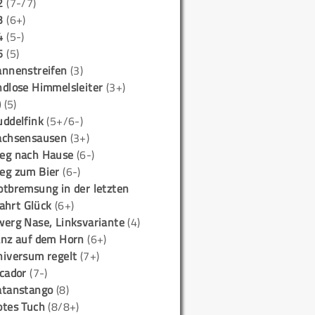
2
(7-/7)
3
(6+)
4
(5-)
5
(5)
annenstreifen
(3)
ndlose Himmelsleiter
(3+)
)
(5)
uddelfink
(5+/6-)
achsensausen
(3+)
eg nach Hause
(6-)
eg zum Bier
(6-)
otbremsung in der letzten
ahrt Glück
(6+)
werg Nase, Linksvariante
(4)
anz auf dem Horn
(6+)
niversum regelt
(7+)
icador
(7-)
atanstango
(8)
otes Tuch
(8/8+)