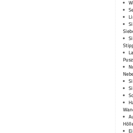
W
S
L
S
Sieb
S
Stip
L
Pusz
N
Neb
S
S
S
H
Wand
Au
Höll
E