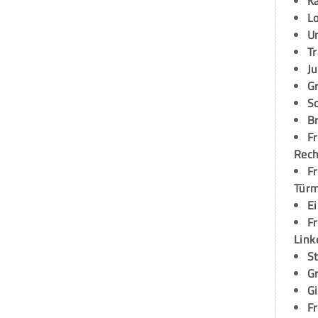
K
L
U
T
Ju
G
S
Br
Fr
Rec
Fr
Tür
E
Fr
Link
S
G
G
Fr