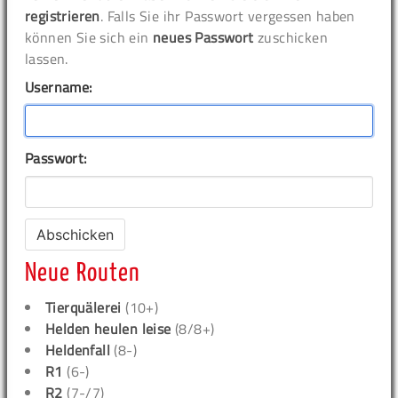
registrieren
. Falls Sie ihr Passwort vergessen haben
können Sie sich ein
neues Passwort
zuschicken
lassen.
Username:
Passwort:
Neue Routen
Tierquälerei
(10+)
Helden heulen leise
(8/8+)
Heldenfall
(8-)
R1
(6-)
R2
(7-/7)