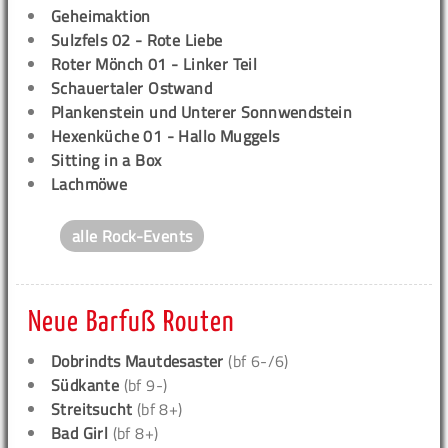
Geheimaktion
Sulzfels 02 - Rote Liebe
Roter Mönch 01 - Linker Teil
Schauertaler Ostwand
Plankenstein und Unterer Sonnwendstein
Hexenküche 01 - Hallo Muggels
Sitting in a Box
Lachmöwe
alle Rock-Events
Neue Barfuß Routen
Dobrindts Mautdesaster
(bf 6-/6)
Südkante
(bf 9-)
Streitsucht
(bf 8+)
Bad Girl
(bf 8+)