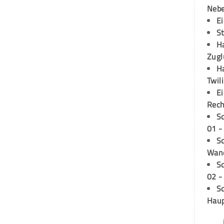
Neb
E
S
H
Zugl
H
Twil
E
Rech
S
01 -
Sc
Wand
S
02 -
Sc
Hau