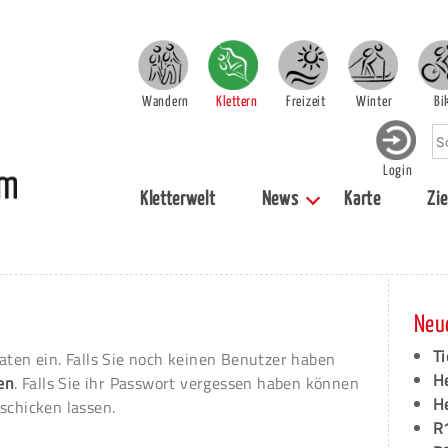
Wandern
Klettern
Freizeit
Winter
Bi
Login
Kletterwelt
News
Karte
Zie
Neu
Ti
aten ein. Falls Sie noch keinen Benutzer haben
H
ren
. Falls Sie ihr Passwort vergessen haben können
H
schicken lassen.
R