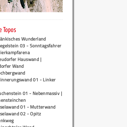
e Topos
ränkisches Wunderland
egelstein 03 - Sonntagsfahrer
tierkampfarena
eudorfer Hauswand |
orfer Wand
ochbergwand
rinnerungswand 01 - Linker
uchenstein 01 - Nebenmassiv |
ensteinchen
iselawand 01 - Mutterwand
iselawand 02 - Opitz
enkweg