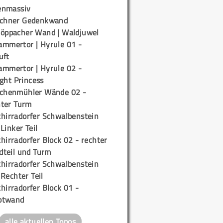
enmassiv
ichner Gedenkwand
töppacher Wand | Waldjuwel
ammertor | Hyrule 01 -
uft
ammertor | Hyrule 02 -
ight Princess
ichenmühler Wände 02 -
ter Turm
chirradorfer Schwalbenstein
 Linker Teil
hirradorfer Block 02 - rechter
teil und Turm
chirradorfer Schwalbenstein
 Rechter Teil
hirradorfer Block 01 -
ptwand
alle aktuellen Topos