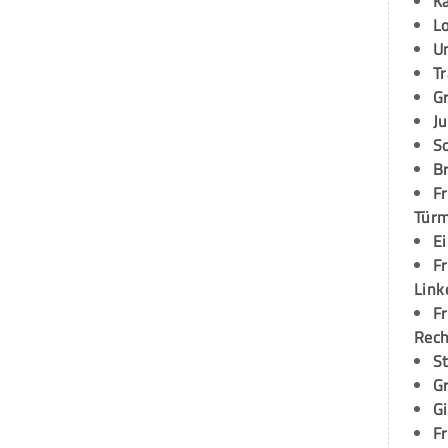
K
L
U
T
G
Ju
S
Br
Fr
Tür
E
Fr
Link
Fr
Rec
S
G
G
Fr