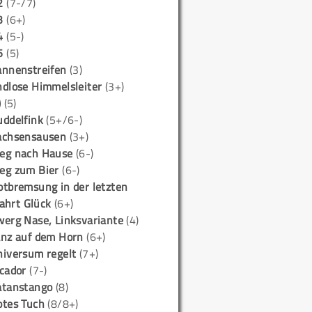
2
(7-/7)
3
(6+)
4
(5-)
5
(5)
annenstreifen
(3)
ndlose Himmelsleiter
(3+)
)
(5)
uddelfink
(5+/6-)
achsensausen
(3+)
eg nach Hause
(6-)
eg zum Bier
(6-)
otbremsung in der letzten
ahrt Glück
(6+)
werg Nase, Linksvariante
(4)
anz auf dem Horn
(6+)
niversum regelt
(7+)
icador
(7-)
atanstango
(8)
otes Tuch
(8/8+)