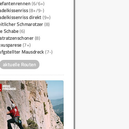
lefantenrennen
(6/6+)
delkissenriss
(8+/9-)
delkissenriss direkt
(9+)
itlicher Schmarotzer
(8)
ie Schabe
(6)
atratzenschoner
(8)
uxusparese
(7+)
ufgstellter Mausdreck
(7-)
aktuelle Routen