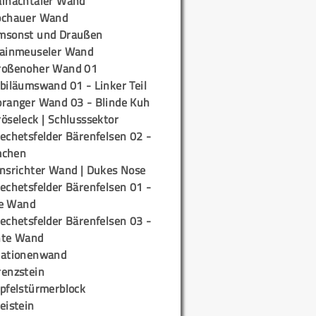
ainachtaler Wand
ochauer Wand
msonst und Draußen
rainmeuseler Wand
roßenoher Wand 01
biläumswand 01 - Linker Teil
oranger Wand 03 - Blinde Kuh
öseleck | Schlusssektor
echetsfelder Bärenfelsen 02 -
mchen
insrichter Wand | Dukes Nose
echetsfelder Bärenfelsen 01 -
e Wand
echetsfelder Bärenfelsen 03 -
hte Wand
tationenwand
renzstein
ipfelstürmerblock
eistein