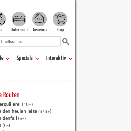
ke
Unterkunft
Gemeinde
Shop
le
Specials
Interaktiv
e Routen
erquälerei
(10+)
elden heulen leise
(8/8+)
eldenfall
(8-)
1
(6-)