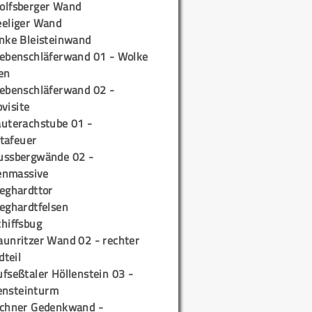
olfsberger Wand
eeliger Wand
inke Bleisteinwand
iebenschläferwand 01 - Wolke
en
iebenschläferwand 02 -
pvisite
auterachstube 01 -
tafeuer
ussbergwände 02 -
enmassive
ieghardttor
ieghardtfelsen
chiffsbug
aunritzer Wand 02 - rechter
teil
fseßtaler Höllenstein 03 -
ensteinturm
ichner Gedenkwand -