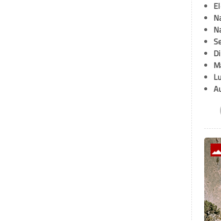
E
Na
Na
Se
D
M
L
A