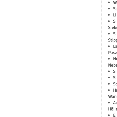
W
S
L
S
Sieb
S
Stip
L
Pusz
N
Neb
S
S
S
H
Wand
Au
Höll
E