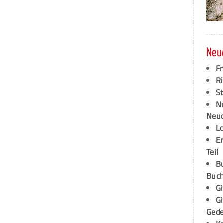
Neu
F
Ri
S
N
Neud
L
E
Teil
B
Buch
G
G
Ged