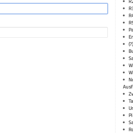
R
R
R
R
P
E
(?
B
S
W
W
N
Ausf
Z
T
U
P
S
R