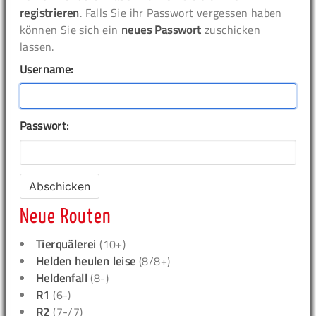
registrieren
. Falls Sie ihr Passwort vergessen haben
können Sie sich ein
neues Passwort
zuschicken
lassen.
Username:
Passwort:
Neue Routen
Tierquälerei
(10+)
Helden heulen leise
(8/8+)
Heldenfall
(8-)
R1
(6-)
R2
(7-/7)