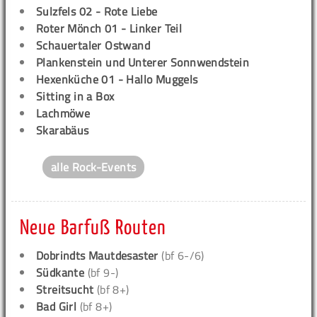
Sulzfels 02 - Rote Liebe
Roter Mönch 01 - Linker Teil
Schauertaler Ostwand
Plankenstein und Unterer Sonnwendstein
Hexenküche 01 - Hallo Muggels
Sitting in a Box
Lachmöwe
Skarabäus
alle Rock-Events
Neue Barfuß Routen
Dobrindts Mautdesaster
(bf 6-/6)
Südkante
(bf 9-)
Streitsucht
(bf 8+)
Bad Girl
(bf 8+)