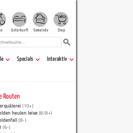
ke
Unterkunft
Gemeinde
Shop
le
Specials
Interaktiv
e Routen
erquälerei
(10+)
elden heulen leise
(8/8+)
eldenfall
(8-)
1
(6-)