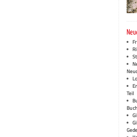
Neu
F
Ri
S
N
Neud
L
E
Teil
B
Buch
G
G
Ged