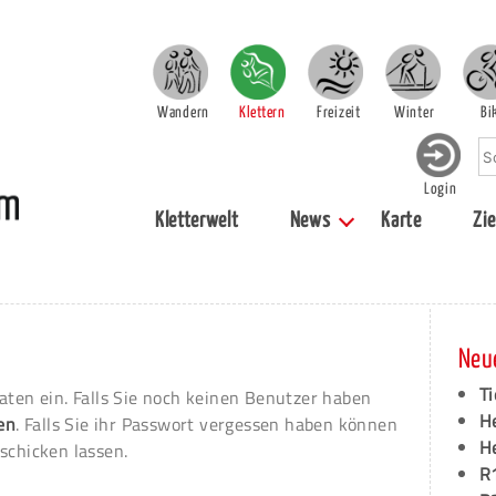
Wandern
Klettern
Freizeit
Winter
Bi
Login
Kletterwelt
News
Karte
Zie
Neu
Ti
aten ein. Falls Sie noch keinen Benutzer haben
H
ren
. Falls Sie ihr Passwort vergessen haben können
H
schicken lassen.
R