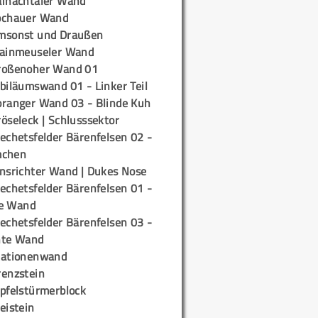
ainachtaler Wand
ochauer Wand
msonst und Draußen
rainmeuseler Wand
roßenoher Wand 01
biläumswand 01 - Linker Teil
oranger Wand 03 - Blinde Kuh
öseleck | Schlusssektor
echetsfelder Bärenfelsen 02 -
mchen
insrichter Wand | Dukes Nose
echetsfelder Bärenfelsen 01 -
e Wand
echetsfelder Bärenfelsen 03 -
hte Wand
tationenwand
renzstein
ipfelstürmerblock
eistein