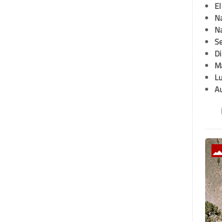
E
Na
Na
Se
D
M
L
A