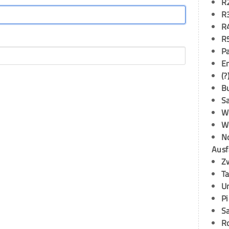
R
R
R
R
P
E
(?
B
S
W
W
N
Ausf
Z
T
U
P
S
R