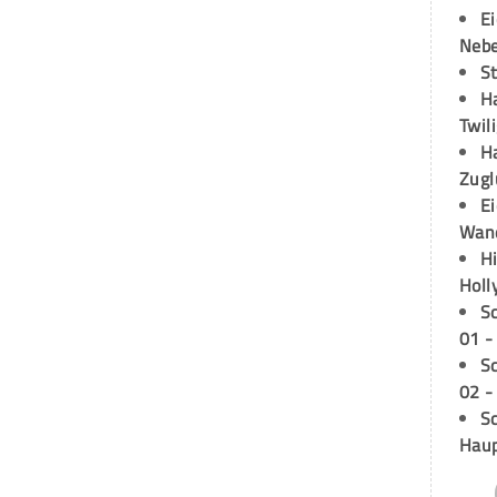
E
Neb
S
H
Twil
H
Zugl
E
Wan
H
Holl
S
01 -
S
02 -
Sc
Hau