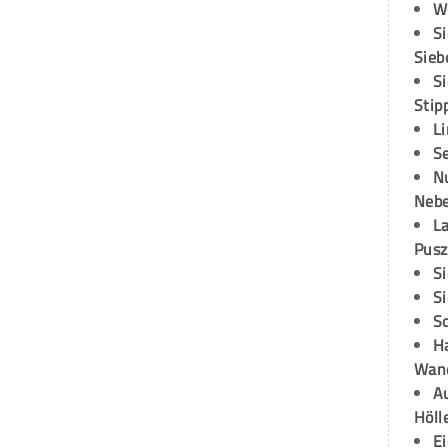
W
S
Sieb
S
Stip
L
S
N
Neb
L
Pusz
S
S
S
H
Wand
Au
Höll
E