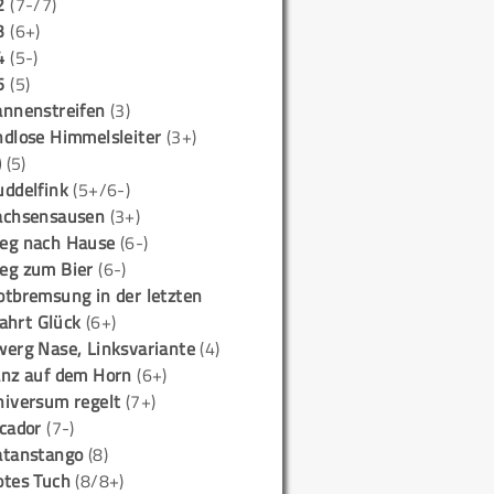
2
(7-/7)
3
(6+)
4
(5-)
5
(5)
annenstreifen
(3)
ndlose Himmelsleiter
(3+)
)
(5)
uddelfink
(5+/6-)
achsensausen
(3+)
eg nach Hause
(6-)
eg zum Bier
(6-)
otbremsung in der letzten
ahrt Glück
(6+)
werg Nase, Linksvariante
(4)
anz auf dem Horn
(6+)
niversum regelt
(7+)
icador
(7-)
atanstango
(8)
otes Tuch
(8/8+)