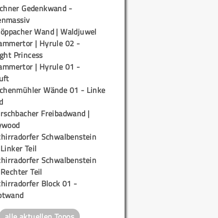
ichner Gedenkwand -
enmassiv
töppacher Wand | Waldjuwel
ammertor | Hyrule 02 -
ight Princess
ammertor | Hyrule 01 -
uft
ichenmühler Wände 01 - Linke
d
irschbacher Freibadwand |
ywood
chirradorfer Schwalbenstein
 Linker Teil
chirradorfer Schwalbenstein
 Rechter Teil
hirradorfer Block 01 -
ptwand
alle aktuellen Topos