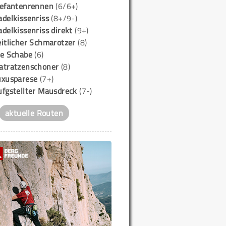
lefantenrennen
(6/6+)
delkissenriss
(8+/9-)
delkissenriss direkt
(9+)
itlicher Schmarotzer
(8)
ie Schabe
(6)
atratzenschoner
(8)
uxusparese
(7+)
ufgstellter Mausdreck
(7-)
aktuelle Routen