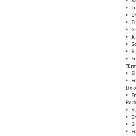
K
L
U
T
G
Ju
S
Br
Fr
Tür
E
Fr
Link
Fr
Rec
S
G
G
Fr