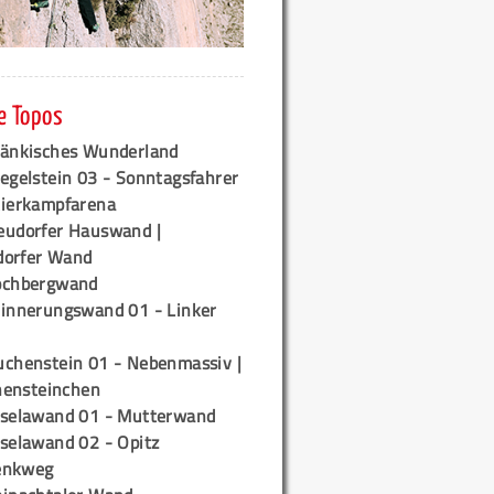
e Topos
ränkisches Wunderland
egelstein 03 - Sonntagsfahrer
tierkampfarena
eudorfer Hauswand |
orfer Wand
ochbergwand
rinnerungswand 01 - Linker
uchenstein 01 - Nebenmassiv |
ensteinchen
iselawand 01 - Mutterwand
iselawand 02 - Opitz
enkweg