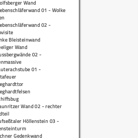
olfsberger Wand
iebenschläferwand 01 - Wolke
en
iebenschläferwand 02 -
pvisite
inke Bleisteinwand
eeliger Wand
ussbergwände 02 -
enmassive
auterachstube 01 -
tafeuer
ieghardttor
ieghardtfelsen
chiffsbug
aunritzer Wand 02 - rechter
teil
fseßtaler Höllenstein 03 -
ensteinturm
ichner Gedenkwand