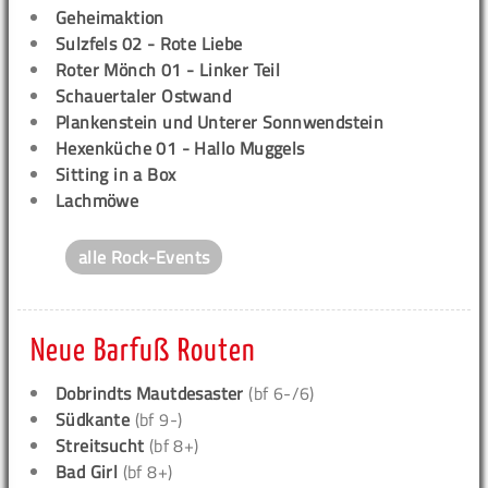
Geheimaktion
Sulzfels 02 - Rote Liebe
Roter Mönch 01 - Linker Teil
Schauertaler Ostwand
Plankenstein und Unterer Sonnwendstein
Hexenküche 01 - Hallo Muggels
Sitting in a Box
Lachmöwe
alle Rock-Events
Neue Barfuß Routen
Dobrindts Mautdesaster
(bf 6-/6)
Südkante
(bf 9-)
Streitsucht
(bf 8+)
Bad Girl
(bf 8+)