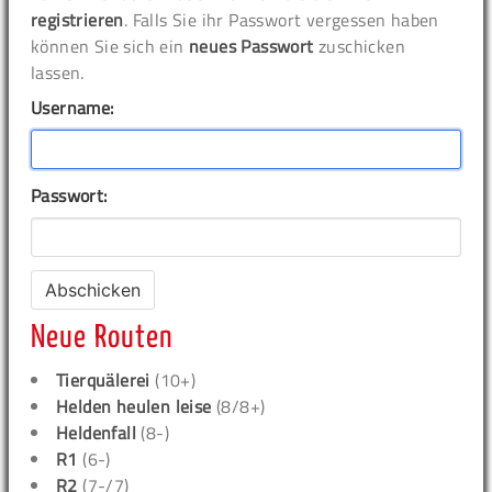
registrieren
. Falls Sie ihr Passwort vergessen haben
können Sie sich ein
neues Passwort
zuschicken
lassen.
Username:
Passwort:
Neue Routen
Tierquälerei
(10+)
Helden heulen leise
(8/8+)
Heldenfall
(8-)
R1
(6-)
R2
(7-/7)